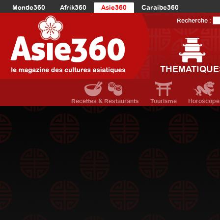
Monde360
Afrik360
Asie360
Caraibe360
Europe360
AmériqueLatine360
AmériqueDuNord360
Recherche :
Océanie360
Orient360
THEMATIQUE
Recettes & Restaurants
Tourisme
Horoscope