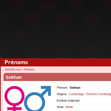
Prénoms
Asie360.com
>
Prénoms
Sokhan
Prénom :
Sokhan
Origine :
Cambodge
-
Prénom Cambodg
Ecriture originale :
Sexe :
Mixte