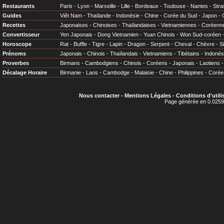
Restaurants
Paris
-
Lyon
-
Marseille
-
Lille
-
Bordeaux
-
Toulouse
-
Nantes
-
Stra
Guides
Viêt Nam
-
Thaïlande
-
Indonésie
-
Chine
-
Corée du Sud
-
Japon
-
Recettes
Japonaises
-
Chinoises
-
Thaïlandaises
-
Vietnamiennes
-
Coréenn
Convertisseur
Yen Japonais
-
Dong Vietnamien
-
Yuan Chinois
-
Won Sud-coréen
Horoscope
Rat
-
Buffle
-
Tigre
-
Lapin
-
Dragon
-
Serpent
-
Cheval
-
Chèvre
-
S
Prénoms
Japonais
-
Chinois
-
Thaïlandais
-
Vietnamiens
-
Tibétains
-
Indonés
Proverbes
Birmans
-
Cambodgiens
-
Chinois
-
Coréens
-
Japonais
-
Laotiens
Décalage Horaire
Birmanie
-
Laos
-
Cambodge
-
Malaisie
-
Chine
-
Philippines
-
Corée
Nous contacter
-
Mentions Légales
-
Conditions d'utili
Page générée en 0.0259