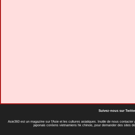
Suivez-nous sur Twitte
Asie360 est un magazine sur l'Asie et les cultures asiatiques
. Inutile de nous contacte
japonais coréens vietnamiens hk chinois, pour demander des sites de