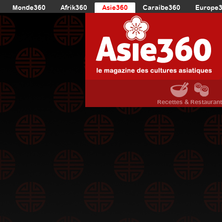
Monde360
Afrik360
Asie360
Caraibe360
Europe
Recettes & Restauran