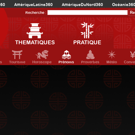
360
AmériqueLatine360
AmériqueDuNord360
Océanie36
Recherche :
THEMATIQUES
PRATIQUE
ts
Tourisme
Horoscope
Prénoms
Proverbes
Météo
Conve