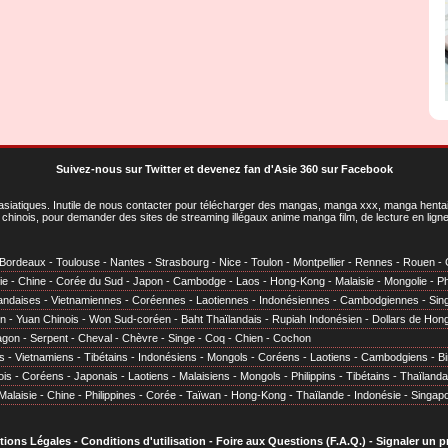
Suivez-nous sur Twitter
et
devenez fan d'Asie 360 sur Facebook
asiatiques
. Inutile de nous contacter pour télécharger des mangas, manga xxx, manga hentai,
chinois, pour demander des sites de streaming illégaux anime manga film, de lecture en li
Bordeaux
-
Toulouse
-
Nantes
-
Strasbourg
-
Nice
-
Toulon
-
Montpellier
-
Rennes
-
Rouen
-
ie
-
Chine
-
Corée du Sud
-
Japon
-
Cambodge
-
Laos
-
Hong-Kong
-
Malaisie
-
Mongolie
-
Ph
andaises
-
Vietnamiennes
-
Coréennes
-
Laotiennes
-
Indonésiennes
-
Cambodgiennes
-
Sin
en
-
Yuan Chinois
-
Won Sud-coréen
-
Baht Thaïlandais
-
Rupiah Indonésien
-
Dollars de Hon
agon
-
Serpent
-
Cheval
-
Chèvre
-
Singe
-
Coq
-
Chien
-
Cochon
s
-
Vietnamiens
-
Tibétains
-
Indonésiens
-
Mongols
-
Coréens
-
Laotiens
-
Cambodgiens
-
B
ois
-
Coréens
-
Japonais
-
Laotiens
-
Malaisiens
-
Mongols
-
Philippins
-
Tibétains
-
Thaïlanda
Malaisie
-
Chine
-
Philippines
-
Corée
-
Taïwan
-
Hong-Kong
-
Thaïlande
-
Indonésie
-
Singap
tions Légales
-
Conditions d'utilisation
-
Foire aux Questions (F.A.Q.)
-
Signaler un 