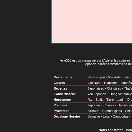
Asie360 est un magazine sur l'Asie et les cultures 
japonais coréens vietnamiens hk 
Restaurants
Paris
-
Lyon
-
Marseille
-
Lille
-
Guides
Viêt Nam
-
Thaïlande
-
Indonés
Recettes
Japonaises
-
Chinoises
-
Thaïl
Convertisseur
Yen Japonais
-
Dong Vietnami
Horoscope
Rat
-
Buffle
-
Tigre
-
Lapin
-
Dr
Prénoms
Japonais
-
Chinois
-
Thaïlandai
Proverbes
Birmans
-
Cambodgiens
-
Chin
Décalage Horaire
Birmanie
-
Laos
-
Cambodge
-
Nous contacter
-
Men