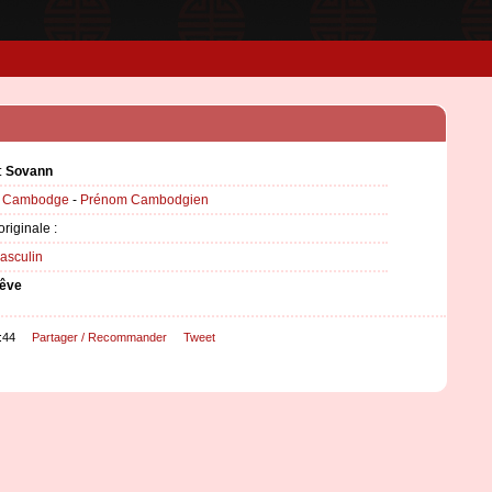
:
Sovann
:
Cambodge
-
Prénom Cambodgien
originale :
asculin
êve
:44
Partager / Recommander
Tweet