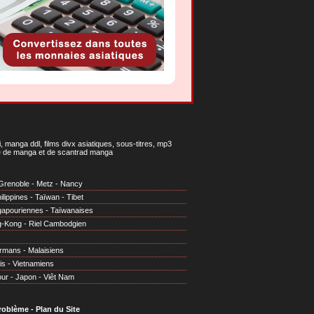
 manga ddl, films divx asiatiques, sous-titres, mp3
gne de manga et de scantrad manga
Grenoble
-
Metz
-
Nancy
ilippines
-
Taïwan
-
Tibet
gapouriennes
-
Taïwanaises
g-Kong
-
Riel Cambodgien
irmans
-
Malaisiens
is
-
Vietnamiens
our
-
Japon
-
Viêt Nam
problème
-
Plan du Site