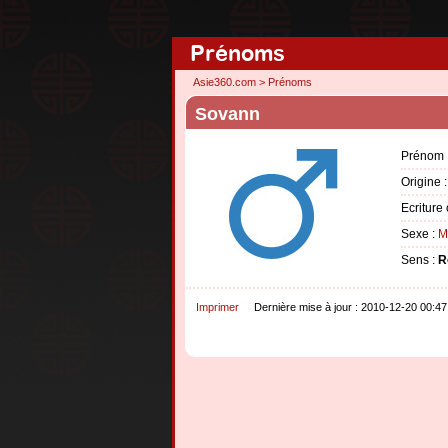
Prénoms
Asie360.com
>
Prénoms
Sovann
Prénom 
Origine 
Ecriture 
Sexe :
M
Sens :
R
Imprimer
Dernière mise à jour : 2010-12-20 00:47