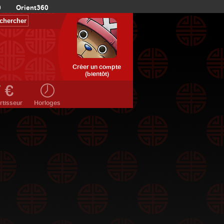
0
Orient360
Créer un compte
(bientôt)
rtisseur
Horloges