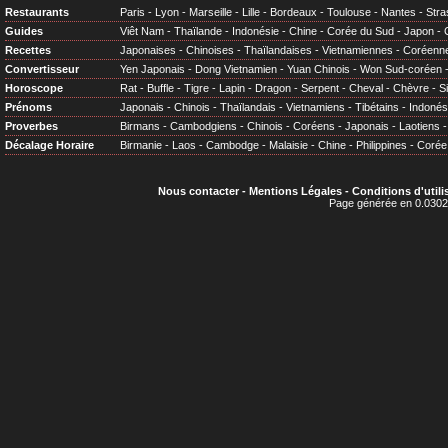
Restaurants
Paris
-
Lyon
-
Marseille
-
Lille
-
Bordeaux
-
Toulouse
-
Nantes
-
Stra
Guides
Viêt Nam
-
Thaïlande
-
Indonésie
-
Chine
-
Corée du Sud
-
Japon
-
Recettes
Japonaises
-
Chinoises
-
Thaïlandaises
-
Vietnamiennes
-
Coréenn
Convertisseur
Yen Japonais
-
Dong Vietnamien
-
Yuan Chinois
-
Won Sud-coréen
Horoscope
Rat
-
Buffle
-
Tigre
-
Lapin
-
Dragon
-
Serpent
-
Cheval
-
Chèvre
-
S
Prénoms
Japonais
-
Chinois
-
Thaïlandais
-
Vietnamiens
-
Tibétains
-
Indonés
Proverbes
Birmans
-
Cambodgiens
-
Chinois
-
Coréens
-
Japonais
-
Laotiens
Décalage Horaire
Birmanie
-
Laos
-
Cambodge
-
Malaisie
-
Chine
-
Philippines
-
Corée
Nous contacter
-
Mentions Légales
-
Conditions d'utili
Page générée en 0.0302