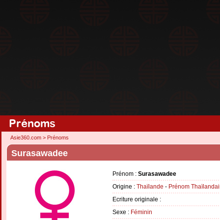
Prénoms
Asie360.com
>
Prénoms
Surasawadee
Prénom :
Surasawadee
Origine :
Thaïlande
-
Prénom Thaïlandai
Ecriture originale :
Sexe :
Féminin