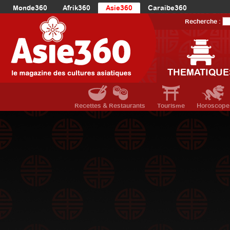
Monde360
Afrik360
Asie360
Caraibe360
Europe360
AmériqueLatine360
AmériqueDuNord360
Recherche :
Océanie360
Orient360
THEMATIQUE
Recettes & Restaurants
Tourisme
Horoscope