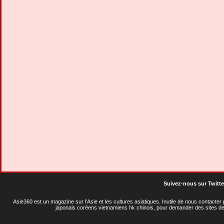
Suivez-nous sur Twitte
Asie360 est un magazine sur l'Asie et les cultures asiatiques
. Inutile de nous contacte
japonais coréens vietnamiens hk chinois, pour demander des sites de