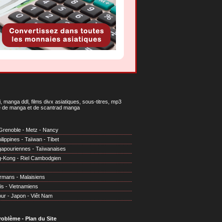
 manga ddl, films divx asiatiques, sous-titres, mp3
gne de manga et de scantrad manga
Grenoble
-
Metz
-
Nancy
ilippines
-
Taïwan
-
Tibet
gapouriennes
-
Taïwanaises
g-Kong
-
Riel Cambodgien
irmans
-
Malaisiens
is
-
Vietnamiens
our
-
Japon
-
Viêt Nam
problème
-
Plan du Site