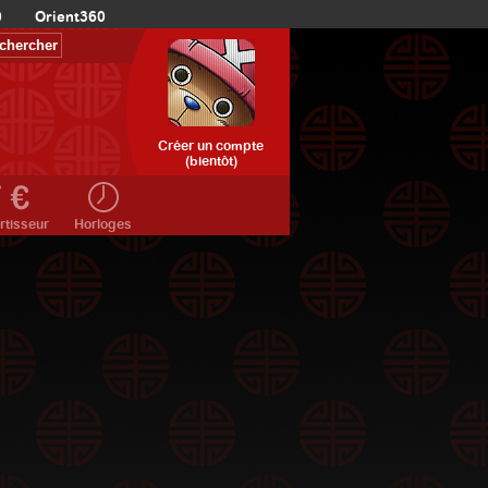
0
Orient360
Créer un compte
(bientôt)
rtisseur
Horloges