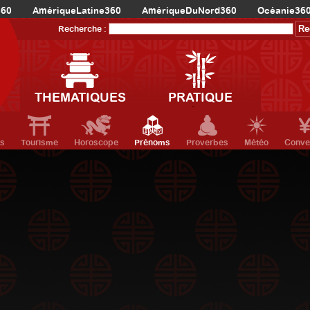
360
AmériqueLatine360
AmériqueDuNord360
Océanie36
Recherche :
THEMATIQUES
PRATIQUE
ts
Tourisme
Horoscope
Prénoms
Proverbes
Météo
Conve