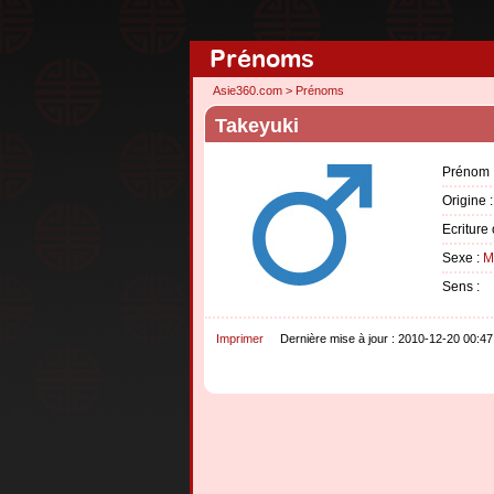
Prénoms
Asie360.com
>
Prénoms
Takeyuki
Prénom 
Origine 
Ecriture 
Sexe :
M
Sens :
Imprimer
Dernière mise à jour : 2010-12-20 00:47