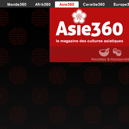
Monde360
Afrik360
Asie360
Caraibe360
Europe
Recettes & Restauran