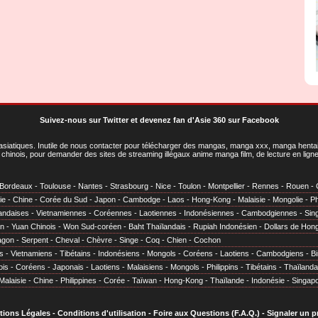
Suivez-nous sur Twitter
et
devenez fan d'Asie 360 sur Facebook
asiatiques
. Inutile de nous contacter pour télécharger des mangas, manga xxx, manga hentai,
chinois, pour demander des sites de streaming illégaux anime manga film, de lecture en li
Bordeaux
-
Toulouse
-
Nantes
-
Strasbourg
-
Nice
-
Toulon
-
Montpellier
-
Rennes
-
Rouen
-
ie
-
Chine
-
Corée du Sud
-
Japon
-
Cambodge
-
Laos
-
Hong-Kong
-
Malaisie
-
Mongolie
-
Ph
andaises
-
Vietnamiennes
-
Coréennes
-
Laotiennes
-
Indonésiennes
-
Cambodgiennes
-
Sin
en
-
Yuan Chinois
-
Won Sud-coréen
-
Baht Thaïlandais
-
Rupiah Indonésien
-
Dollars de Hon
agon
-
Serpent
-
Cheval
-
Chèvre
-
Singe
-
Coq
-
Chien
-
Cochon
s
-
Vietnamiens
-
Tibétains
-
Indonésiens
-
Mongols
-
Coréens
-
Laotiens
-
Cambodgiens
-
B
ois
-
Coréens
-
Japonais
-
Laotiens
-
Malaisiens
-
Mongols
-
Philippins
-
Tibétains
-
Thaïlanda
Malaisie
-
Chine
-
Philippines
-
Corée
-
Taïwan
-
Hong-Kong
-
Thaïlande
-
Indonésie
-
Singap
tions Légales
-
Conditions d'utilisation
-
Foire aux Questions (F.A.Q.)
-
Signaler un 