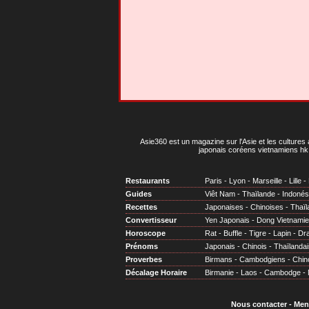
Asie360 est un magazine sur l'Asie et les cultures 
japonais coréens vietnamiens hk 
Restaurants
Paris
-
Lyon
-
Marseille
-
Lille
-
Guides
Viêt Nam
-
Thaïlande
-
Indonés
Recettes
Japonaises
-
Chinoises
-
Thaïl
Convertisseur
Yen Japonais
-
Dong Vietnami
Horoscope
Rat
-
Buffle
-
Tigre
-
Lapin
-
Dr
Prénoms
Japonais
-
Chinois
-
Thaïlandai
Proverbes
Birmans
-
Cambodgiens
-
Chin
Décalage Horaire
Birmanie
-
Laos
-
Cambodge
-
Nous contacter
-
Men