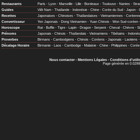
Restaurants
Paris
-
Lyon
-
Marseille
-
Lille
-
Bordeaux
-
Toulouse
-
Nantes
-
Stra
Guides
Viêt Nam
-
Thaïlande
-
Indonésie
-
Chine
-
Corée du Sud
-
Japon
-
Recettes
Japonaises
-
Chinoises
-
Thaïlandaises
-
Vietnamiennes
-
Coréenn
Convertisseur
Yen Japonais
-
Dong Vietnamien
-
Yuan Chinois
-
Won Sud-coréen
Horoscope
Rat
-
Buffle
-
Tigre
-
Lapin
-
Dragon
-
Serpent
-
Cheval
-
Chèvre
-
S
Prénoms
Japonais
-
Chinois
-
Thaïlandais
-
Vietnamiens
-
Tibétains
-
Indonés
Proverbes
Birmans
-
Cambodgiens
-
Chinois
-
Coréens
-
Japonais
-
Laotiens
Décalage Horaire
Birmanie
-
Laos
-
Cambodge
-
Malaisie
-
Chine
-
Philippines
-
Corée
Nous contacter
-
Mentions Légales
-
Conditions d'utili
Page générée en 0.0299