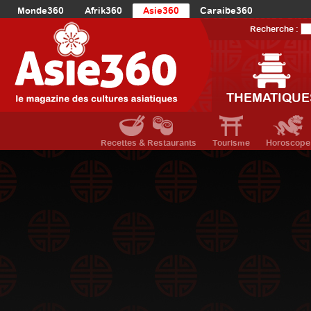
Monde360
Afrik360
Asie360
Caraibe360
Europe360
AmériqueLatine360
AmériqueDuNord360
Recherche :
Océanie360
Orient360
THEMATIQUE
Recettes & Restaurants
Tourisme
Horoscope