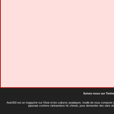
Suivez-nous sur Twitte
Asie360 est un magazine sur l'Asie et les cultures asiatiques
. Inutile de nous contacte
japonais coréens vietnamiens hk chinois, pour demander des sites de