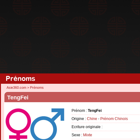
Prénoms
Asie360.com
>
Prénoms
TengFei
Prénom :
TengFei
Origine :
Chine
-
Prénom Chinois
Ecriture originale :
Sexe :
Mixte