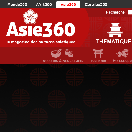
Monde360
Afrik360
Asie360
Caraibe360
Europe360
AmériqueLatine360
AmériqueDuNord360
Recherche :
Océanie360
Orient360
THEMATIQUE
Recettes & Restaurants
Tourisme
Horoscope