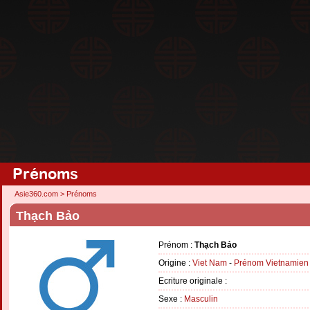
Prénoms
Asie360.com
>
Prénoms
Thạch Bảo
Prénom :
Thạch Bảo
Origine :
Viet Nam
-
Prénom Vietnamien
Ecriture originale :
Sexe :
Masculin