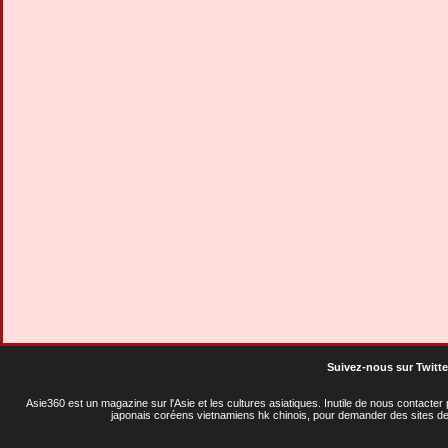
Suivez-nous sur Twitte
Asie360 est un magazine sur l'Asie et les cultures asiatiques
. Inutile de nous contacte
japonais coréens vietnamiens hk chinois, pour demander des sites de