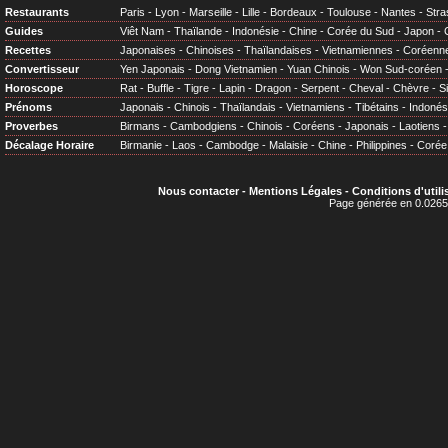
Restaurants
Paris
-
Lyon
-
Marseille
-
Lille
-
Bordeaux
-
Toulouse
-
Nantes
-
Stra
Guides
Viêt Nam
-
Thaïlande
-
Indonésie
-
Chine
-
Corée du Sud
-
Japon
-
Recettes
Japonaises
-
Chinoises
-
Thaïlandaises
-
Vietnamiennes
-
Coréenn
Convertisseur
Yen Japonais
-
Dong Vietnamien
-
Yuan Chinois
-
Won Sud-coréen
Horoscope
Rat
-
Buffle
-
Tigre
-
Lapin
-
Dragon
-
Serpent
-
Cheval
-
Chèvre
-
S
Prénoms
Japonais
-
Chinois
-
Thaïlandais
-
Vietnamiens
-
Tibétains
-
Indonés
Proverbes
Birmans
-
Cambodgiens
-
Chinois
-
Coréens
-
Japonais
-
Laotiens
Décalage Horaire
Birmanie
-
Laos
-
Cambodge
-
Malaisie
-
Chine
-
Philippines
-
Corée
Nous contacter
-
Mentions Légales
-
Conditions d'utili
Page générée en 0.0265