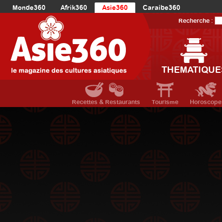
Monde360
Afrik360
Asie360
Caraibe360
Europe360
AmériqueLatine360
AmériqueDuNord360
Recherche :
Océanie360
Orient360
THEMATIQUE
Recettes & Restaurants
Tourisme
Horoscope