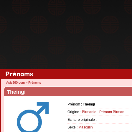
Prénoms
Asie360.com
>
Prénoms
Theingi
Prénom :
Theingi
Origine :
Birmanie
-
Prénom Birman
Ecriture originale :
Sexe :
Masculin