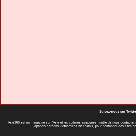
Suivez-nous sur Twitte
Asie360 est un magazine sur l'Asie et les cultures asiatiques
. Inutile de nous contacte
japonais coréens vietnamiens hk chinois, pour demander des sites de