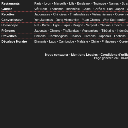
Restaurants
Paris
-
Lyon
-
Marseille
-
Lille
-
Bordeaux
-
Toulouse
-
Nantes
-
Stra
Guides
Viêt Nam
-
Thaïlande
-
Indonésie
-
Chine
-
Corée du Sud
-
Japon
-
Recettes
Japonaises
-
Chinoises
-
Thaïlandaises
-
Vietnamiennes
-
Coréenn
Convertisseur
Yen Japonais
-
Dong Vietnamien
-
Yuan Chinois
-
Won Sud-coréen
Horoscope
Rat
-
Buffle
-
Tigre
-
Lapin
-
Dragon
-
Serpent
-
Cheval
-
Chèvre
-
S
Prénoms
Japonais
-
Chinois
-
Thaïlandais
-
Vietnamiens
-
Tibétains
-
Indonés
Proverbes
Birmans
-
Cambodgiens
-
Chinois
-
Coréens
-
Japonais
-
Laotiens
Décalage Horaire
Birmanie
-
Laos
-
Cambodge
-
Malaisie
-
Chine
-
Philippines
-
Corée
Nous contacter
-
Mentions Légales
-
Conditions d'utili
Page générée en 0.0448