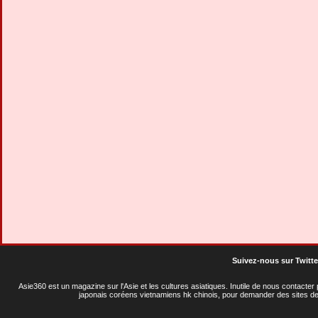
Suivez-nous sur Twitte
Asie360 est un magazine sur l'Asie et les cultures asiatiques
. Inutile de nous contacte
japonais coréens vietnamiens hk chinois, pour demander des sites de