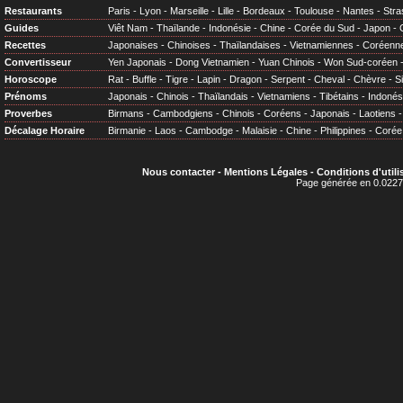
Restaurants
Paris
-
Lyon
-
Marseille
-
Lille
-
Bordeaux
-
Toulouse
-
Nantes
-
Stra
Guides
Viêt Nam
-
Thaïlande
-
Indonésie
-
Chine
-
Corée du Sud
-
Japon
-
Recettes
Japonaises
-
Chinoises
-
Thaïlandaises
-
Vietnamiennes
-
Coréenn
Convertisseur
Yen Japonais
-
Dong Vietnamien
-
Yuan Chinois
-
Won Sud-coréen
Horoscope
Rat
-
Buffle
-
Tigre
-
Lapin
-
Dragon
-
Serpent
-
Cheval
-
Chèvre
-
S
Prénoms
Japonais
-
Chinois
-
Thaïlandais
-
Vietnamiens
-
Tibétains
-
Indonés
Proverbes
Birmans
-
Cambodgiens
-
Chinois
-
Coréens
-
Japonais
-
Laotiens
Décalage Horaire
Birmanie
-
Laos
-
Cambodge
-
Malaisie
-
Chine
-
Philippines
-
Corée
Nous contacter
-
Mentions Légales
-
Conditions d'utili
Page générée en 0.0227