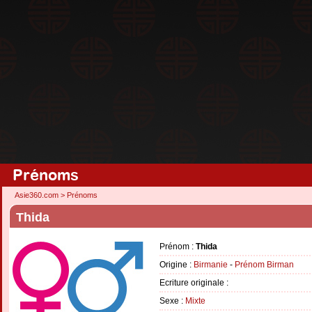
Prénoms
Asie360.com
>
Prénoms
Thida
Prénom :
Thida
Origine :
Birmanie
-
Prénom Birman
Ecriture originale :
Sexe :
Mixte