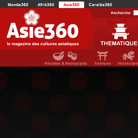
Monde360
Afrik360
Asie360
Caraibe360
Europe360
AmériqueLatine360
AmériqueDuNord360
Recherche :
Océanie360
Orient360
THEMATIQUE
Recettes & Restaurants
Tourisme
Horoscope