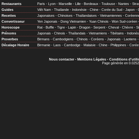
Restaurants
Paris
-
Lyon
-
Marseille
-
Lille
-
Bordeaux
-
Toulouse
-
Nantes
-
Stra
Guides
Viêt Nam
-
Thaïlande
-
Indonésie
-
Chine
-
Corée du Sud
-
Japon
-
Recettes
Japonaises
-
Chinoises
-
Thaïlandaises
-
Vietnamiennes
-
Coréenn
Convertisseur
Yen Japonais
-
Dong Vietnamien
-
Yuan Chinois
-
Won Sud-coréen
Horoscope
Rat
-
Buffle
-
Tigre
-
Lapin
-
Dragon
-
Serpent
-
Cheval
-
Chèvre
-
S
Prénoms
Japonais
-
Chinois
-
Thaïlandais
-
Vietnamiens
-
Tibétains
-
Indonés
Proverbes
Birmans
-
Cambodgiens
-
Chinois
-
Coréens
-
Japonais
-
Laotiens
Décalage Horaire
Birmanie
-
Laos
-
Cambodge
-
Malaisie
-
Chine
-
Philippines
-
Corée
Nous contacter
-
Mentions Légales
-
Conditions d'utili
Page générée en 0.0252