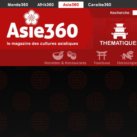
Monde360
Afrik360
Asie360
Caraibe360
Europe360
AmériqueLatine360
AmériqueDuNord360
Recherche :
Océanie360
Orient360
THEMATIQUE
Recettes & Restaurants
Tourisme
Horoscope