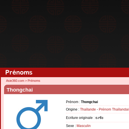
Prénoms
Asie360.com
>
Prénoms
Thongchai
Prénom :
Thongchai
Origine :
Thaïlande
-
Prénom Thaïlandai
Ecriture originale : ธงชัย
Sexe :
Masculin