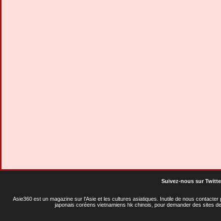
Suivez-nous sur Twitte
Asie360 est un magazine sur l'Asie et les cultures asiatiques
. Inutile de nous contacte
japonais coréens vietnamiens hk chinois, pour demander des sites de