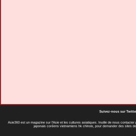
Suivez-nous sur Twitte
Asie360 est un magazine sur l'Asie et les cultures asiatiques
. Inutile de nous contacte
japonais coréens vietnamiens hk chinois, pour demander des sites de