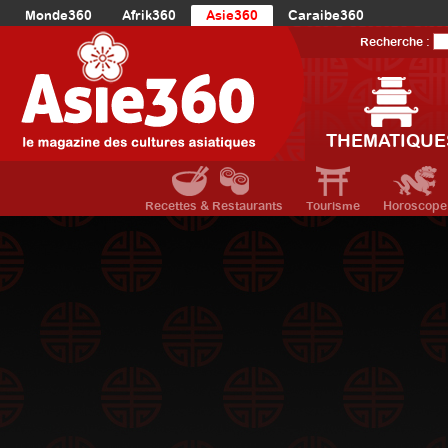
Monde360
Afrik360
Asie360
Caraibe360
Europe360
AmériqueLatine360
AmériqueDuNord360
Recherche :
Océanie360
Orient360
THEMATIQUE
Recettes & Restaurants
Tourisme
Horoscope