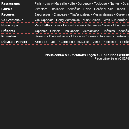
Restaurants
Paris
-
Lyon
-
Marseille
-
Lille
-
Bordeaux
-
Toulouse
-
Nantes
-
Stra
Guides
Viêt Nam
-
Thaïlande
-
Indonésie
-
Chine
-
Corée du Sud
-
Japon
-
Recettes
Japonaises
-
Chinoises
-
Thaïlandaises
-
Vietnamiennes
-
Coréenn
Convertisseur
Yen Japonais
-
Dong Vietnamien
-
Yuan Chinois
-
Won Sud-coréen
Horoscope
Rat
-
Buffle
-
Tigre
-
Lapin
-
Dragon
-
Serpent
-
Cheval
-
Chèvre
-
S
Prénoms
Japonais
-
Chinois
-
Thaïlandais
-
Vietnamiens
-
Tibétains
-
Indonés
Proverbes
Birmans
-
Cambodgiens
-
Chinois
-
Coréens
-
Japonais
-
Laotiens
Décalage Horaire
Birmanie
-
Laos
-
Cambodge
-
Malaisie
-
Chine
-
Philippines
-
Corée
Nous contacter
-
Mentions Légales
-
Conditions d'utili
Page générée en 0.0278