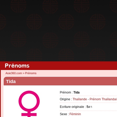
Prénoms
Asie360.com
>
Prénoms
Tida
Prénom :
Tida
Origine :
Thaïlande
-
Prénom Thaïlandai
Ecriture originale : ธิดา
Sexe :
Féminin