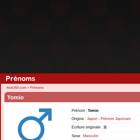
Prénoms
Asie360.com
>
Prénoms
Tomio
Prénom :
Tomio
Origine :
Japon
-
Prénom Japonais
Ecriture originale : 富
Sexe :
Masculin