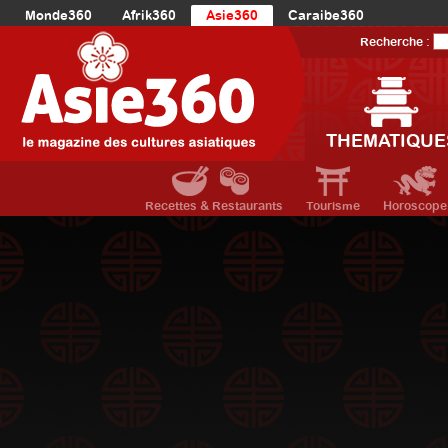
Monde360
Afrik360
Asie360
Caraibe360
Europe360
AmériqueLatine360
AmériqueDuNord360
Recherche :
Océanie360
Orient360
THEMATIQUE
Recettes & Restaurants
Tourisme
Horoscope