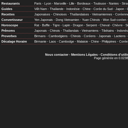
Restaurants
Paris
-
Lyon
-
Marseille
-
Lille
-
Bordeaux
-
Toulouse
-
Nantes
-
Stra
Guides
Viêt Nam
-
Thaïlande
-
Indonésie
-
Chine
-
Corée du Sud
-
Japon
-
Recettes
Japonaises
-
Chinoises
-
Thaïlandaises
-
Vietnamiennes
-
Coréenn
Convertisseur
Yen Japonais
-
Dong Vietnamien
-
Yuan Chinois
-
Won Sud-coréen
Horoscope
Rat
-
Buffle
-
Tigre
-
Lapin
-
Dragon
-
Serpent
-
Cheval
-
Chèvre
-
S
Prénoms
Japonais
-
Chinois
-
Thaïlandais
-
Vietnamiens
-
Tibétains
-
Indonés
Proverbes
Birmans
-
Cambodgiens
-
Chinois
-
Coréens
-
Japonais
-
Laotiens
Décalage Horaire
Birmanie
-
Laos
-
Cambodge
-
Malaisie
-
Chine
-
Philippines
-
Corée
Nous contacter
-
Mentions Légales
-
Conditions d'utili
Page générée en 0.0238