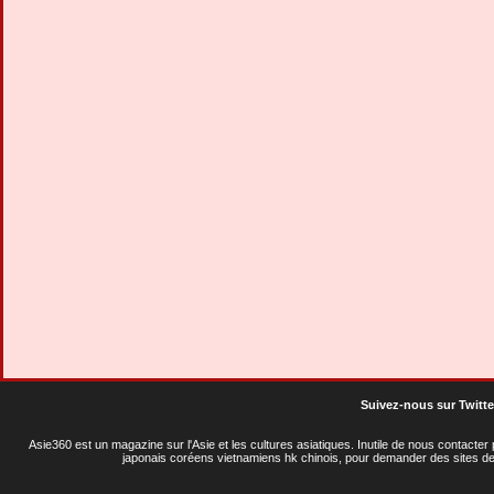
Suivez-nous sur Twitte
Asie360 est un magazine sur l'Asie et les cultures asiatiques
. Inutile de nous contacte
japonais coréens vietnamiens hk chinois, pour demander des sites de