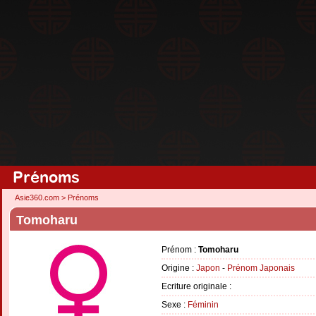
Prénoms
Asie360.com
>
Prénoms
Tomoharu
Prénom :
Tomoharu
Origine :
Japon
-
Prénom Japonais
Ecriture originale :
Sexe :
Féminin