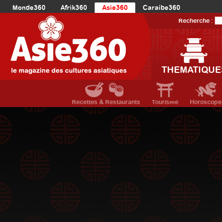
Monde360
Afrik360
Asie360
Caraibe360
Europe360
AmériqueLatine360
AmériqueDuNord360
Recherche :
Océanie360
Orient360
THEMATIQUE
Recettes & Restaurants
Tourisme
Horoscope