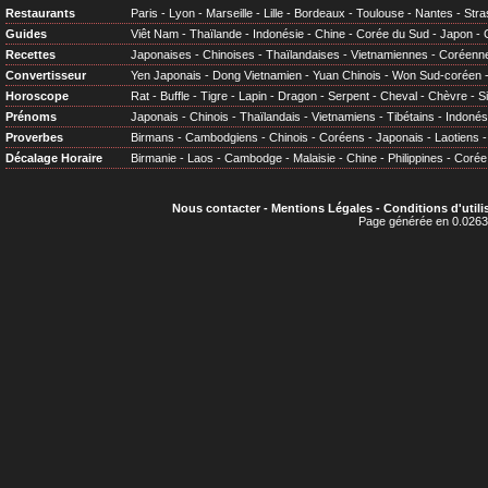
Restaurants
Paris
-
Lyon
-
Marseille
-
Lille
-
Bordeaux
-
Toulouse
-
Nantes
-
Stra
Guides
Viêt Nam
-
Thaïlande
-
Indonésie
-
Chine
-
Corée du Sud
-
Japon
-
Recettes
Japonaises
-
Chinoises
-
Thaïlandaises
-
Vietnamiennes
-
Coréenn
Convertisseur
Yen Japonais
-
Dong Vietnamien
-
Yuan Chinois
-
Won Sud-coréen
Horoscope
Rat
-
Buffle
-
Tigre
-
Lapin
-
Dragon
-
Serpent
-
Cheval
-
Chèvre
-
S
Prénoms
Japonais
-
Chinois
-
Thaïlandais
-
Vietnamiens
-
Tibétains
-
Indonés
Proverbes
Birmans
-
Cambodgiens
-
Chinois
-
Coréens
-
Japonais
-
Laotiens
Décalage Horaire
Birmanie
-
Laos
-
Cambodge
-
Malaisie
-
Chine
-
Philippines
-
Corée
Nous contacter
-
Mentions Légales
-
Conditions d'utili
Page générée en 0.0263