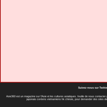
Suivez-nous sur Twitte
Asie360 est un magazine sur l'Asie et les cultures asiatiques
. Inutile de nous contacte
japonais coréens vietnamiens hk chinois, pour demander des sites de