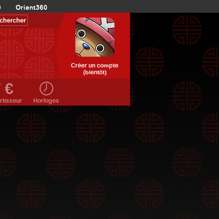
0
Orient360
Créer un compte
(bientôt)
rtisseur
Horloges