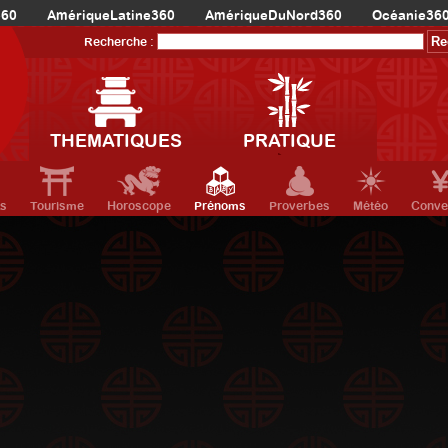
360
AmériqueLatine360
AmériqueDuNord360
Océanie36
Recherche :
THEMATIQUES
PRATIQUE
ts
Tourisme
Horoscope
Prénoms
Proverbes
Météo
Conve