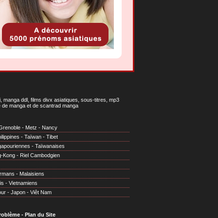
 manga ddl, films divx asiatiques, sous-titres, mp3
gne de manga et de scantrad manga
Grenoble
-
Metz
-
Nancy
ilippines
-
Taïwan
-
Tibet
gapouriennes
-
Taïwanaises
g-Kong
-
Riel Cambodgien
irmans
-
Malaisiens
is
-
Vietnamiens
our
-
Japon
-
Viêt Nam
problème
-
Plan du Site