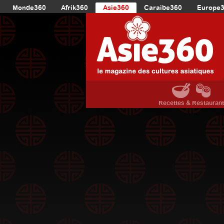
Monde360
Afrik360
Asie360
Caraibe360
Europe
Recettes & Restauran