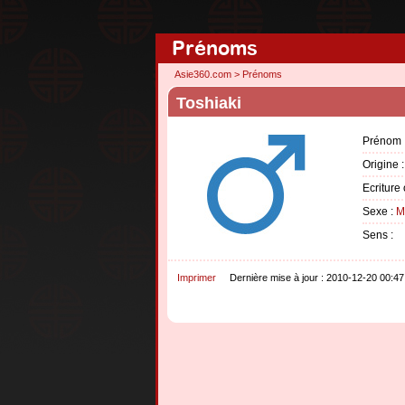
Prénoms
Asie360.com
>
Prénoms
Toshiaki
Prénom 
Origine 
Ecriture 
Sexe :
M
Sens :
Imprimer
Dernière mise à jour : 2010-12-20 00:47