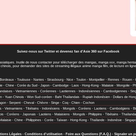
Suivez-nous sur Twitter
et
devenez fan d'Asie 360 sur Facebook
asiatiques
. Inutile de nous contacter pour télécharger des mangas, manga xxx, manga hentai,
chinois, pour demander des sites de streaming illégaux anime manga film, de lecture en li
Bordeaux
-
Toulouse
-
Nantes
-
Strasbourg
-
Nice
-
Toulon
-
Montpellier
-
Rennes
-
Rouen
-
ie
-
Chine
-
Corée du Sud
-
Japon
-
Cambodge
-
Laos
-
Hong-Kong
-
Malaisie
-
Mongolie
-
Ph
andaises
-
Vietnamiennes
-
Coréennes
-
Laotiennes
-
Indonésiennes
-
Cambodgiennes
-
Sin
en
-
Yuan Chinois
-
Won Sud-coréen
-
Baht Thaïlandais
-
Rupiah Indonésien
-
Dollars de Hon
agon
-
Serpent
-
Cheval
-
Chèvre
-
Singe
-
Coq
-
Chien
-
Cochon
s
-
Vietnamiens
-
Tibétains
-
Indonésiens
-
Mongols
-
Coréens
-
Laotiens
-
Cambodgiens
-
B
ois
-
Coréens
-
Japonais
-
Laotiens
-
Malaisiens
-
Mongols
-
Philippins
-
Tibétains
-
Thaïlanda
Malaisie
-
Chine
-
Philippines
-
Corée
-
Taïwan
-
Hong-Kong
-
Thaïlande
-
Indonésie
-
Singap
tions Légales
-
Conditions d'utilisation
-
Foire aux Questions (F.A.Q.)
-
Signaler un 