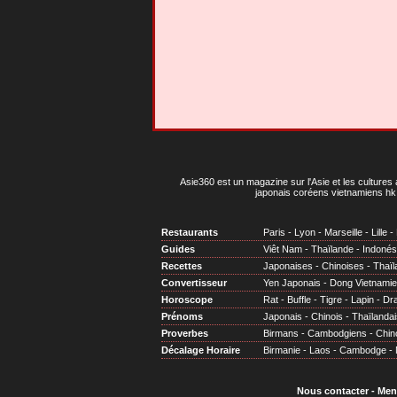
Asie360 est un magazine sur l'Asie et les cultures 
japonais coréens vietnamiens hk 
Restaurants
Paris
-
Lyon
-
Marseille
-
Lille
-
Guides
Viêt Nam
-
Thaïlande
-
Indonés
Recettes
Japonaises
-
Chinoises
-
Thaïl
Convertisseur
Yen Japonais
-
Dong Vietnami
Horoscope
Rat
-
Buffle
-
Tigre
-
Lapin
-
Dr
Prénoms
Japonais
-
Chinois
-
Thaïlandai
Proverbes
Birmans
-
Cambodgiens
-
Chin
Décalage Horaire
Birmanie
-
Laos
-
Cambodge
-
Nous contacter
-
Men