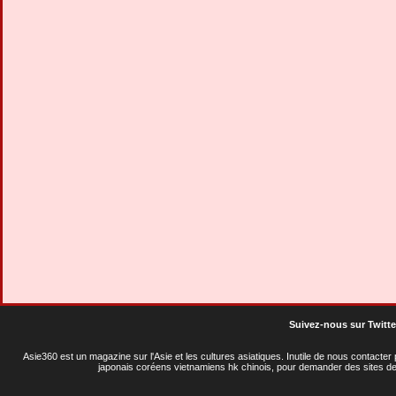
Suivez-nous sur Twitte
Asie360 est un magazine sur l'Asie et les cultures asiatiques
. Inutile de nous contacte
japonais coréens vietnamiens hk chinois, pour demander des sites de