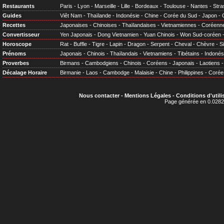
Restaurants
Paris
-
Lyon
-
Marseille
-
Lille
-
Bordeaux
-
Toulouse
-
Nantes
-
Stra
Guides
Viêt Nam
-
Thaïlande
-
Indonésie
-
Chine
-
Corée du Sud
-
Japon
-
Recettes
Japonaises
-
Chinoises
-
Thaïlandaises
-
Vietnamiennes
-
Coréenn
Convertisseur
Yen Japonais
-
Dong Vietnamien
-
Yuan Chinois
-
Won Sud-coréen
Horoscope
Rat
-
Buffle
-
Tigre
-
Lapin
-
Dragon
-
Serpent
-
Cheval
-
Chèvre
-
S
Prénoms
Japonais
-
Chinois
-
Thaïlandais
-
Vietnamiens
-
Tibétains
-
Indonés
Proverbes
Birmans
-
Cambodgiens
-
Chinois
-
Coréens
-
Japonais
-
Laotiens
Décalage Horaire
Birmanie
-
Laos
-
Cambodge
-
Malaisie
-
Chine
-
Philippines
-
Corée
Nous contacter
-
Mentions Légales
-
Conditions d'utili
Page générée en 0.0282