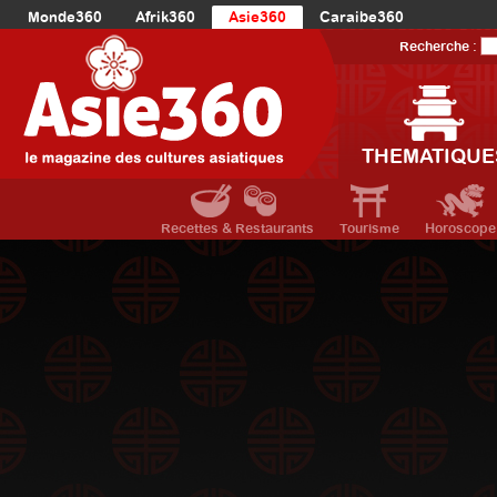
Monde360
Afrik360
Asie360
Caraibe360
Europe360
AmériqueLatine360
AmériqueDuNord360
Recherche :
Océanie360
Orient360
THEMATIQUE
Recettes & Restaurants
Tourisme
Horoscope