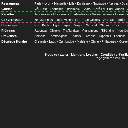
Restaurants
Paris
-
Lyon
-
Marseille
-
Lille
-
Bordeaux
-
Toulouse
-
Nantes
-
Stra
Guides
Viêt Nam
-
Thaïlande
-
Indonésie
-
Chine
-
Corée du Sud
-
Japon
-
Recettes
Japonaises
-
Chinoises
-
Thaïlandaises
-
Vietnamiennes
-
Coréenn
Convertisseur
Yen Japonais
-
Dong Vietnamien
-
Yuan Chinois
-
Won Sud-coréen
Horoscope
Rat
-
Buffle
-
Tigre
-
Lapin
-
Dragon
-
Serpent
-
Cheval
-
Chèvre
-
S
Prénoms
Japonais
-
Chinois
-
Thaïlandais
-
Vietnamiens
-
Tibétains
-
Indonés
Proverbes
Birmans
-
Cambodgiens
-
Chinois
-
Coréens
-
Japonais
-
Laotiens
Décalage Horaire
Birmanie
-
Laos
-
Cambodge
-
Malaisie
-
Chine
-
Philippines
-
Corée
Nous contacter
-
Mentions Légales
-
Conditions d'utili
Page générée en 0.023 