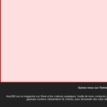
Suivez-nous sur Twitte
Asie360 est un magazine sur l'Asie et les cultures asiatiques
. Inutile de nous contacte
japonais coréens vietnamiens hk chinois, pour demander des sites de