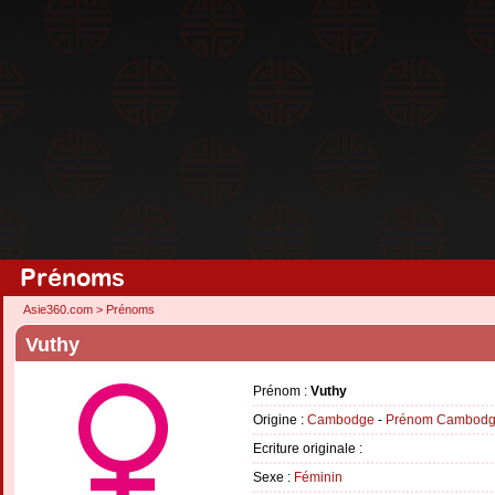
Prénoms
Asie360.com
>
Prénoms
Vuthy
Prénom :
Vuthy
Origine :
Cambodge
-
Prénom Cambodg
Ecriture originale :
Sexe :
Féminin