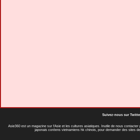
Suivez-nous sur Twitte
Asie360 est un magazine sur l'Asie et les cultures asiatiques
. Inutile de nous contacte
japonais coréens vietnamiens hk chinois, pour demander des sites de