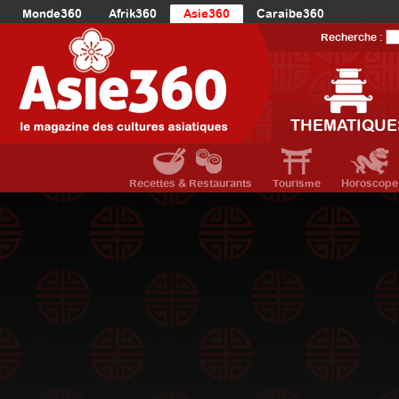
Monde360
Afrik360
Asie360
Caraibe360
Europe360
AmériqueLatine360
AmériqueDuNord360
Recherche :
Océanie360
Orient360
THEMATIQUE
Recettes & Restaurants
Tourisme
Horoscope