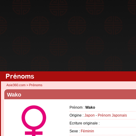
Prénoms
Asie360.com
>
Prénoms
Wako
Prénom :
Wako
Origine :
Japon
-
Prénom Japonais
Ecriture originale :
Sexe :
Féminin