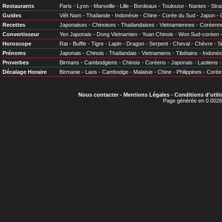
Restaurants
Paris
-
Lyon
-
Marseille
-
Lille
-
Bordeaux
-
Toulouse
-
Nantes
-
Stra
Guides
Viêt Nam
-
Thaïlande
-
Indonésie
-
Chine
-
Corée du Sud
-
Japon
-
Recettes
Japonaises
-
Chinoises
-
Thaïlandaises
-
Vietnamiennes
-
Coréenn
Convertisseur
Yen Japonais
-
Dong Vietnamien
-
Yuan Chinois
-
Won Sud-coréen
Horoscope
Rat
-
Buffle
-
Tigre
-
Lapin
-
Dragon
-
Serpent
-
Cheval
-
Chèvre
-
S
Prénoms
Japonais
-
Chinois
-
Thaïlandais
-
Vietnamiens
-
Tibétains
-
Indonés
Proverbes
Birmans
-
Cambodgiens
-
Chinois
-
Coréens
-
Japonais
-
Laotiens
Décalage Horaire
Birmanie
-
Laos
-
Cambodge
-
Malaisie
-
Chine
-
Philippines
-
Corée
Nous contacter
-
Mentions Légales
-
Conditions d'utili
Page générée en 0.0026