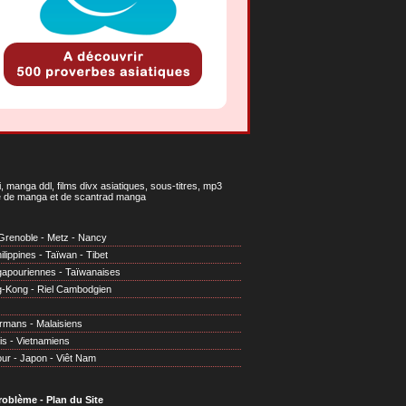
 manga ddl, films divx asiatiques, sous-titres, mp3
gne de manga et de scantrad manga
Grenoble
-
Metz
-
Nancy
ilippines
-
Taïwan
-
Tibet
gapouriennes
-
Taïwanaises
g-Kong
-
Riel Cambodgien
irmans
-
Malaisiens
is
-
Vietnamiens
our
-
Japon
-
Viêt Nam
problème
-
Plan du Site