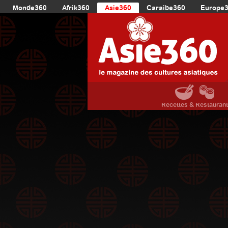
Monde360
Afrik360
Asie360
Caraibe360
Europe
Recettes & Restauran