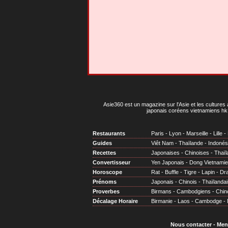
Asie360 est un magazine sur l'Asie et les cultures 
japonais coréens vietnamiens hk 
Restaurants
Paris
-
Lyon
-
Marseille
-
Lille
-
Guides
Viêt Nam
-
Thaïlande
-
Indonés
Recettes
Japonaises
-
Chinoises
-
Thaïl
Convertisseur
Yen Japonais
-
Dong Vietnami
Horoscope
Rat
-
Buffle
-
Tigre
-
Lapin
-
Dr
Prénoms
Japonais
-
Chinois
-
Thaïlandai
Proverbes
Birmans
-
Cambodgiens
-
Chin
Décalage Horaire
Birmanie
-
Laos
-
Cambodge
-
Nous contacter
-
Men