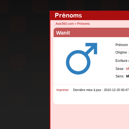
Prénoms
Asie360.com
>
Prénoms
Wanit
Prénom 
Origine 
Ecriture
Sexe :
M
Sens :
M
Imprimer
Dernière mise à jour : 2010-12-20 00:47