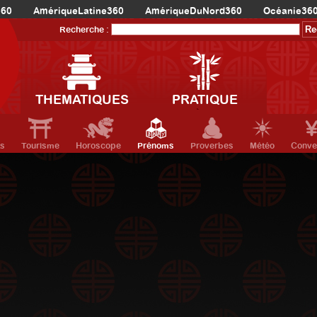
360
AmériqueLatine360
AmériqueDuNord360
Océanie36
Recherche :
THEMATIQUES
PRATIQUE
ts
Tourisme
Horoscope
Prénoms
Proverbes
Météo
Conve