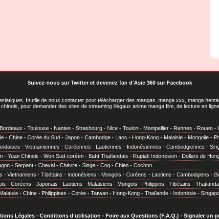
Suivez-nous sur Twitter
et
devenez fan d'Asie 360 sur Facebook
asiatiques
. Inutile de nous contacter pour télécharger des mangas, manga xxx, manga hentai,
chinois, pour demander des sites de streaming illégaux anime manga film, de lecture en li
Bordeaux
-
Toulouse
-
Nantes
-
Strasbourg
-
Nice
-
Toulon
-
Montpellier
-
Rennes
-
Rouen
-
ie
-
Chine
-
Corée du Sud
-
Japon
-
Cambodge
-
Laos
-
Hong-Kong
-
Malaisie
-
Mongolie
-
Ph
andaises
-
Vietnamiennes
-
Coréennes
-
Laotiennes
-
Indonésiennes
-
Cambodgiennes
-
Sin
en
-
Yuan Chinois
-
Won Sud-coréen
-
Baht Thaïlandais
-
Rupiah Indonésien
-
Dollars de Hon
agon
-
Serpent
-
Cheval
-
Chèvre
-
Singe
-
Coq
-
Chien
-
Cochon
s
-
Vietnamiens
-
Tibétains
-
Indonésiens
-
Mongols
-
Coréens
-
Laotiens
-
Cambodgiens
-
B
ois
-
Coréens
-
Japonais
-
Laotiens
-
Malaisiens
-
Mongols
-
Philippins
-
Tibétains
-
Thaïlanda
Malaisie
-
Chine
-
Philippines
-
Corée
-
Taïwan
-
Hong-Kong
-
Thaïlande
-
Indonésie
-
Singap
tions Légales
-
Conditions d'utilisation
-
Foire aux Questions (F.A.Q.)
-
Signaler un 