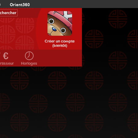
0
Orient360
Créer un compte
(bientôt)
rtisseur
Horloges