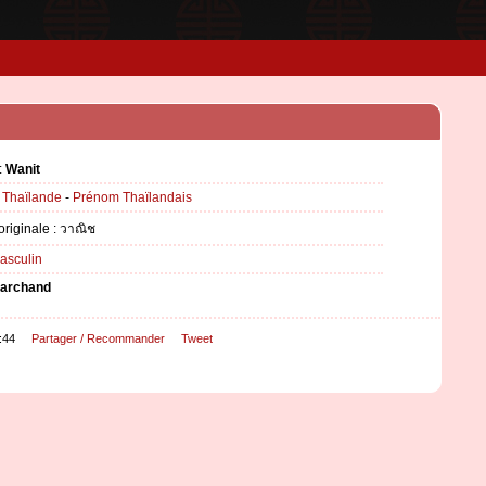
:
Wanit
:
Thaïlande
-
Prénom Thaïlandais
 originale : วาณิช
asculin
archand
:44
Partager / Recommander
Tweet