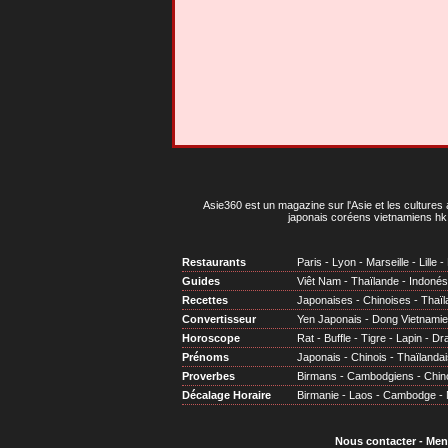
Asie360 est un magazine sur l'Asie et les cultures 
japonais coréens vietnamiens hk 
Restaurants
Paris
-
Lyon
-
Marseille
-
Lille
-
Guides
Viêt Nam
-
Thaïlande
-
Indonés
Recettes
Japonaises
-
Chinoises
-
Thaïl
Convertisseur
Yen Japonais
-
Dong Vietnami
Horoscope
Rat
-
Buffle
-
Tigre
-
Lapin
-
Dr
Prénoms
Japonais
-
Chinois
-
Thaïlandai
Proverbes
Birmans
-
Cambodgiens
-
Chin
Décalage Horaire
Birmanie
-
Laos
-
Cambodge
-
Nous contacter
-
Men