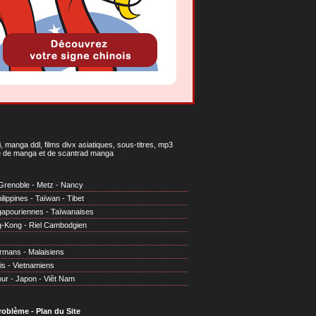
 manga ddl, films divx asiatiques, sous-titres, mp3
gne de manga et de scantrad manga
Grenoble
-
Metz
-
Nancy
ilippines
-
Taïwan
-
Tibet
gapouriennes
-
Taïwanaises
g-Kong
-
Riel Cambodgien
irmans
-
Malaisiens
is
-
Vietnamiens
our
-
Japon
-
Viêt Nam
problème
-
Plan du Site