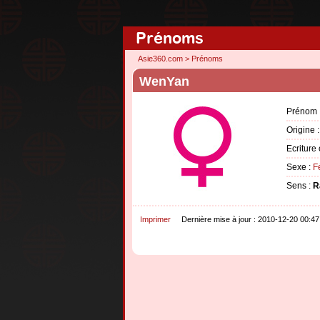
Prénoms
Asie360.com
>
Prénoms
WenYan
Prénom 
Origine 
Ecriture 
Sexe :
F
Sens :
R
Imprimer
Dernière mise à jour : 2010-12-20 00:47