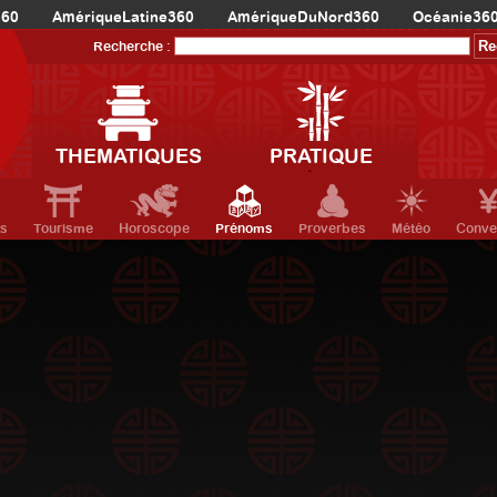
360
AmériqueLatine360
AmériqueDuNord360
Océanie36
Recherche :
THEMATIQUES
PRATIQUE
ts
Tourisme
Horoscope
Prénoms
Proverbes
Météo
Conve