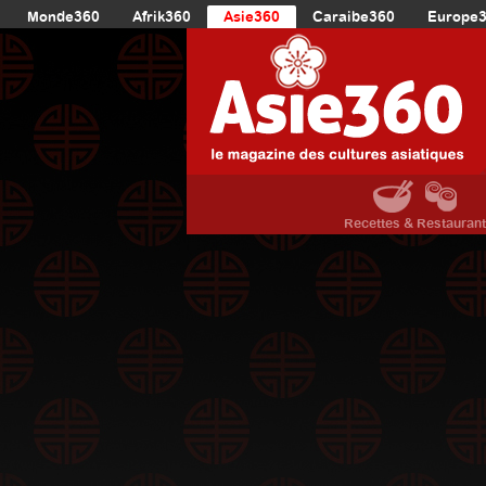
Monde360
Afrik360
Asie360
Caraibe360
Europe
Recettes & Restauran