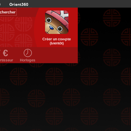
0
Orient360
Créer un compte
(bientôt)
rtisseur
Horloges