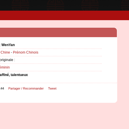
:
WenYan
:
Chine
-
Prénom Chinois
originale :
éminin
affiné, talentueux
:44
Partager / Recommander
Tweet