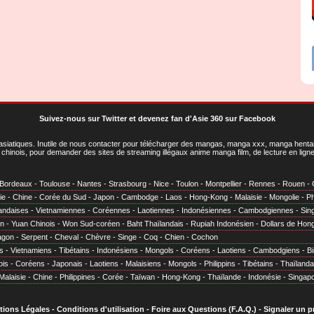
Suivez-nous sur Twitter
et
devenez fan d'Asie 360 sur Facebook
asiatiques
. Inutile de nous contacter pour télécharger des mangas, manga xxx, manga hentai,
chinois, pour demander des sites de streaming illégaux anime manga film, de lecture en li
Bordeaux
-
Toulouse
-
Nantes
-
Strasbourg
-
Nice
-
Toulon
-
Montpellier
-
Rennes
-
Rouen
-
ie
-
Chine
-
Corée du Sud
-
Japon
-
Cambodge
-
Laos
-
Hong-Kong
-
Malaisie
-
Mongolie
-
Ph
andaises
-
Vietnamiennes
-
Coréennes
-
Laotiennes
-
Indonésiennes
-
Cambodgiennes
-
Sin
en
-
Yuan Chinois
-
Won Sud-coréen
-
Baht Thaïlandais
-
Rupiah Indonésien
-
Dollars de Hon
agon
-
Serpent
-
Cheval
-
Chèvre
-
Singe
-
Coq
-
Chien
-
Cochon
s
-
Vietnamiens
-
Tibétains
-
Indonésiens
-
Mongols
-
Coréens
-
Laotiens
-
Cambodgiens
-
B
ois
-
Coréens
-
Japonais
-
Laotiens
-
Malaisiens
-
Mongols
-
Philippins
-
Tibétains
-
Thaïlanda
Malaisie
-
Chine
-
Philippines
-
Corée
-
Taïwan
-
Hong-Kong
-
Thaïlande
-
Indonésie
-
Singap
tions Légales
-
Conditions d'utilisation
-
Foire aux Questions (F.A.Q.)
-
Signaler un 