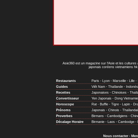
Asie360 est un magazine sur l'Asie et les cultures 
japonais coréens vietnamiens hk 
Restaurants
Paris
-
Lyon
-
Marseille
-
Lille
-
Guides
Viêt Nam
-
Thaïlande
-
Indonés
Recettes
Japonaises
-
Chinoises
-
Thaïl
Convertisseur
Yen Japonais
-
Dong Vietnami
Horoscope
Rat
-
Buffle
-
Tigre
-
Lapin
-
Dr
Prénoms
Japonais
-
Chinois
-
Thaïlandai
Proverbes
Birmans
-
Cambodgiens
-
Chin
Décalage Horaire
Birmanie
-
Laos
-
Cambodge
-
Nous contacter
-
Men