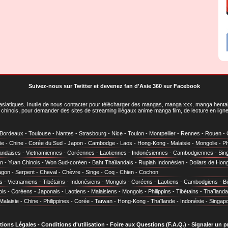
Suivez-nous sur Twitter
et
devenez fan d'Asie 360 sur Facebook
asiatiques
. Inutile de nous contacter pour télécharger des mangas, manga xxx, manga hentai,
chinois, pour demander des sites de streaming illégaux anime manga film, de lecture en li
Bordeaux
-
Toulouse
-
Nantes
-
Strasbourg
-
Nice
-
Toulon
-
Montpellier
-
Rennes
-
Rouen
-
ie
-
Chine
-
Corée du Sud
-
Japon
-
Cambodge
-
Laos
-
Hong-Kong
-
Malaisie
-
Mongolie
-
Ph
andaises
-
Vietnamiennes
-
Coréennes
-
Laotiennes
-
Indonésiennes
-
Cambodgiennes
-
Sin
en
-
Yuan Chinois
-
Won Sud-coréen
-
Baht Thaïlandais
-
Rupiah Indonésien
-
Dollars de Hon
agon
-
Serpent
-
Cheval
-
Chèvre
-
Singe
-
Coq
-
Chien
-
Cochon
s
-
Vietnamiens
-
Tibétains
-
Indonésiens
-
Mongols
-
Coréens
-
Laotiens
-
Cambodgiens
-
B
ois
-
Coréens
-
Japonais
-
Laotiens
-
Malaisiens
-
Mongols
-
Philippins
-
Tibétains
-
Thaïlanda
Malaisie
-
Chine
-
Philippines
-
Corée
-
Taïwan
-
Hong-Kong
-
Thaïlande
-
Indonésie
-
Singap
tions Légales
-
Conditions d'utilisation
-
Foire aux Questions (F.A.Q.)
-
Signaler un 