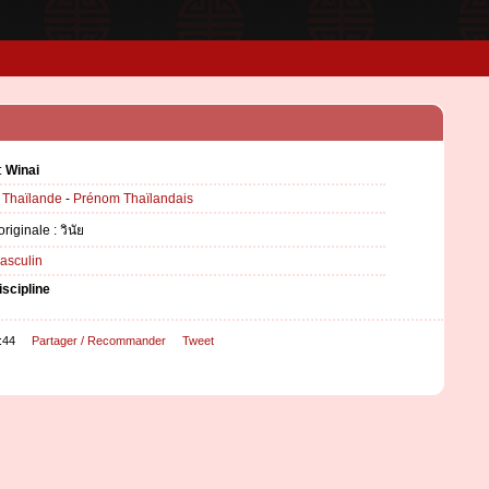
:
Winai
:
Thaïlande
-
Prénom Thaïlandais
originale : วินัย
asculin
iscipline
:44
Partager / Recommander
Tweet