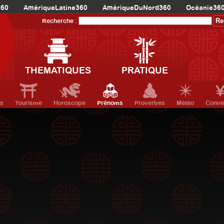
360
AmériqueLatine360
AmériqueDuNord360
Océanie36
Recherche :
THEMATIQUES
PRATIQUE
ts
Tourisme
Horoscope
Prénoms
Proverbes
Météo
Conve