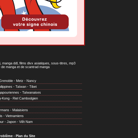
 manga ddl, films divx asiatiques, sous-titres, mp3
gne de manga et de scantrad manga
Grenoble
-
Metz
-
Nancy
ilippines
-
Taïwan
-
Tibet
gapouriennes
-
Taïwanaises
g-Kong
-
Riel Cambodgien
irmans
-
Malaisiens
is
-
Vietnamiens
our
-
Japon
-
Viêt Nam
problème
-
Plan du Site