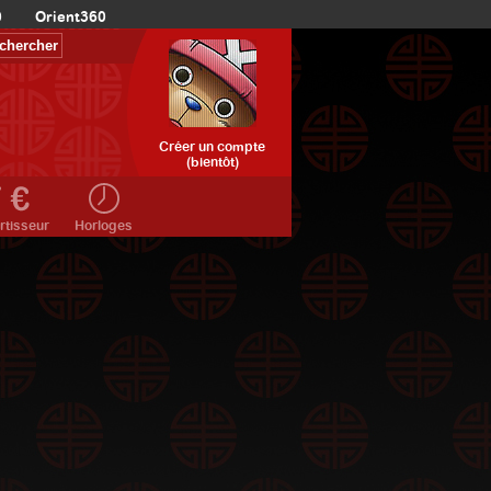
0
Orient360
Créer un compte
(bientôt)
rtisseur
Horloges