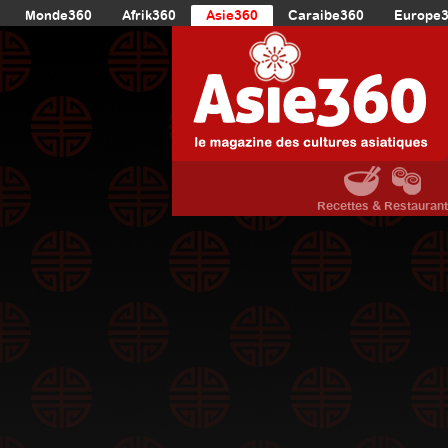
Monde360
Afrik360
Asie360
Caraibe360
Europe
Recettes & Restauran