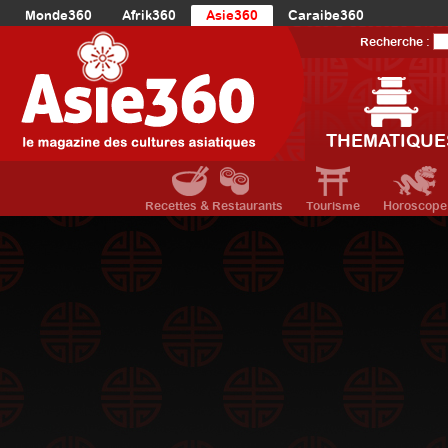
Monde360
Afrik360
Asie360
Caraibe360
Europe360
AmériqueLatine360
AmériqueDuNord360
Recherche :
Océanie360
Orient360
THEMATIQUE
Recettes & Restaurants
Tourisme
Horoscope