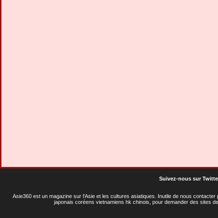
Suivez-nous sur Twitte
Asie360 est un magazine sur l'Asie et les cultures asiatiques
. Inutile de nous contacte
japonais coréens vietnamiens hk chinois, pour demander des sites de