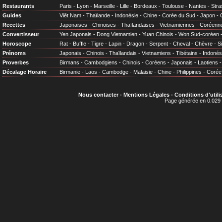
Restaurants
Paris
-
Lyon
-
Marseille
-
Lille
-
Bordeaux
-
Toulouse
-
Nantes
-
Stra
Guides
Viêt Nam
-
Thaïlande
-
Indonésie
-
Chine
-
Corée du Sud
-
Japon
-
Recettes
Japonaises
-
Chinoises
-
Thaïlandaises
-
Vietnamiennes
-
Coréenn
Convertisseur
Yen Japonais
-
Dong Vietnamien
-
Yuan Chinois
-
Won Sud-coréen
Horoscope
Rat
-
Buffle
-
Tigre
-
Lapin
-
Dragon
-
Serpent
-
Cheval
-
Chèvre
-
S
Prénoms
Japonais
-
Chinois
-
Thaïlandais
-
Vietnamiens
-
Tibétains
-
Indonés
Proverbes
Birmans
-
Cambodgiens
-
Chinois
-
Coréens
-
Japonais
-
Laotiens
Décalage Horaire
Birmanie
-
Laos
-
Cambodge
-
Malaisie
-
Chine
-
Philippines
-
Corée
Nous contacter
-
Mentions Légales
-
Conditions d'utili
Page générée en 0.029 