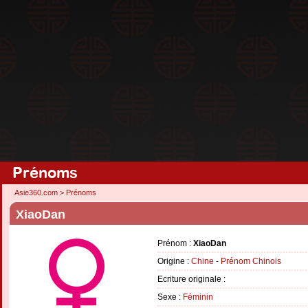
Prénoms
Asie360.com
>
Prénoms
XiaoDan
Prénom :
XiaoDan
Origine :
Chine
-
Prénom Chinois
Ecriture originale :
Sexe :
Féminin