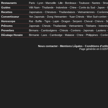
Restaurants
Paris
-
Lyon
-
Marseille
-
Lille
-
Bordeaux
-
Toulouse
-
Nantes
-
Stra
Guides
Viêt Nam
-
Thaïlande
-
Indonésie
-
Chine
-
Corée du Sud
-
Japon
-
Recettes
Japonaises
-
Chinoises
-
Thaïlandaises
-
Vietnamiennes
-
Coréenn
Convertisseur
Yen Japonais
-
Dong Vietnamien
-
Yuan Chinois
-
Won Sud-coréen
Horoscope
Rat
-
Buffle
-
Tigre
-
Lapin
-
Dragon
-
Serpent
-
Cheval
-
Chèvre
-
S
Prénoms
Japonais
-
Chinois
-
Thaïlandais
-
Vietnamiens
-
Tibétains
-
Indonés
Proverbes
Birmans
-
Cambodgiens
-
Chinois
-
Coréens
-
Japonais
-
Laotiens
Décalage Horaire
Birmanie
-
Laos
-
Cambodge
-
Malaisie
-
Chine
-
Philippines
-
Corée
Nous contacter
-
Mentions Légales
-
Conditions d'utili
Page générée en 0.0297