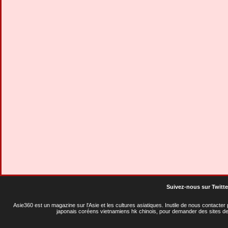
Suivez-nous sur Twitte
Asie360 est un magazine sur l'Asie et les cultures asiatiques
. Inutile de nous contacte
japonais coréens vietnamiens hk chinois, pour demander des sites de