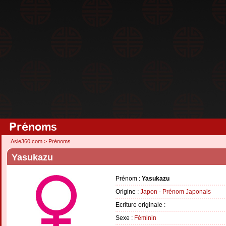
Prénoms
Asie360.com
>
Prénoms
Yasukazu
Prénom :
Yasukazu
Origine :
Japon
-
Prénom Japonais
Ecriture originale :
Sexe :
Féminin