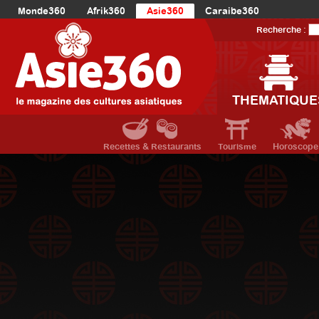
Monde360
Afrik360
Asie360
Caraibe360
Europe360
AmériqueLatine360
AmériqueDuNord360
Recherche :
Océanie360
Orient360
THEMATIQUE
Recettes & Restaurants
Tourisme
Horoscope