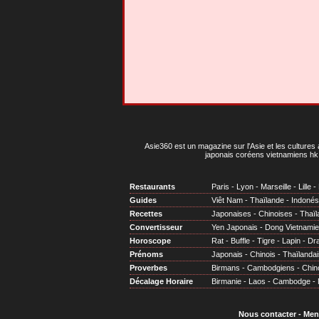
Asie360 est un magazine sur l'Asie et les cultures 
japonais coréens vietnamiens hk 
Restaurants
Paris
-
Lyon
-
Marseille
-
Lille
-
Guides
Viêt Nam
-
Thaïlande
-
Indonés
Recettes
Japonaises
-
Chinoises
-
Thaïl
Convertisseur
Yen Japonais
-
Dong Vietnami
Horoscope
Rat
-
Buffle
-
Tigre
-
Lapin
-
Dr
Prénoms
Japonais
-
Chinois
-
Thaïlandai
Proverbes
Birmans
-
Cambodgiens
-
Chin
Décalage Horaire
Birmanie
-
Laos
-
Cambodge
-
Nous contacter
-
Men