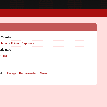
:
Yasutō
:
Japon
-
Prénom Japonais
originale :
asculin
:44
Partager / Recommander
Tweet