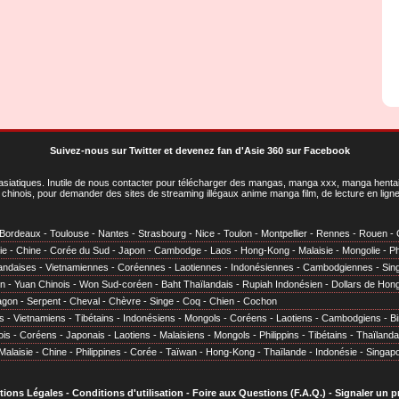
Suivez-nous sur Twitter
et
devenez fan d'Asie 360 sur Facebook
asiatiques
. Inutile de nous contacter pour télécharger des mangas, manga xxx, manga hentai,
chinois, pour demander des sites de streaming illégaux anime manga film, de lecture en li
Bordeaux
-
Toulouse
-
Nantes
-
Strasbourg
-
Nice
-
Toulon
-
Montpellier
-
Rennes
-
Rouen
-
ie
-
Chine
-
Corée du Sud
-
Japon
-
Cambodge
-
Laos
-
Hong-Kong
-
Malaisie
-
Mongolie
-
Ph
andaises
-
Vietnamiennes
-
Coréennes
-
Laotiennes
-
Indonésiennes
-
Cambodgiennes
-
Sin
en
-
Yuan Chinois
-
Won Sud-coréen
-
Baht Thaïlandais
-
Rupiah Indonésien
-
Dollars de Hon
agon
-
Serpent
-
Cheval
-
Chèvre
-
Singe
-
Coq
-
Chien
-
Cochon
s
-
Vietnamiens
-
Tibétains
-
Indonésiens
-
Mongols
-
Coréens
-
Laotiens
-
Cambodgiens
-
B
ois
-
Coréens
-
Japonais
-
Laotiens
-
Malaisiens
-
Mongols
-
Philippins
-
Tibétains
-
Thaïlanda
Malaisie
-
Chine
-
Philippines
-
Corée
-
Taïwan
-
Hong-Kong
-
Thaïlande
-
Indonésie
-
Singap
tions Légales
-
Conditions d'utilisation
-
Foire aux Questions (F.A.Q.)
-
Signaler un 