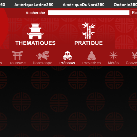
360
AmériqueLatine360
AmériqueDuNord360
Océanie36
Recherche :
THEMATIQUES
PRATIQUE
ts
Tourisme
Horoscope
Prénoms
Proverbes
Météo
Conve