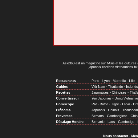
Asie360 est un magazine sur l'Asie et les cultures 
japonais coréens vietnamiens hk 
Restaurants
Paris
-
Lyon
-
Marseille
-
Lille
-
Guides
Viêt Nam
-
Thaïlande
-
Indonés
Recettes
Japonaises
-
Chinoises
-
Thaïl
Convertisseur
Yen Japonais
-
Dong Vietnami
Horoscope
Rat
-
Buffle
-
Tigre
-
Lapin
-
Dr
Prénoms
Japonais
-
Chinois
-
Thaïlandai
Proverbes
Birmans
-
Cambodgiens
-
Chin
Décalage Horaire
Birmanie
-
Laos
-
Cambodge
-
Nous contacter
-
Men