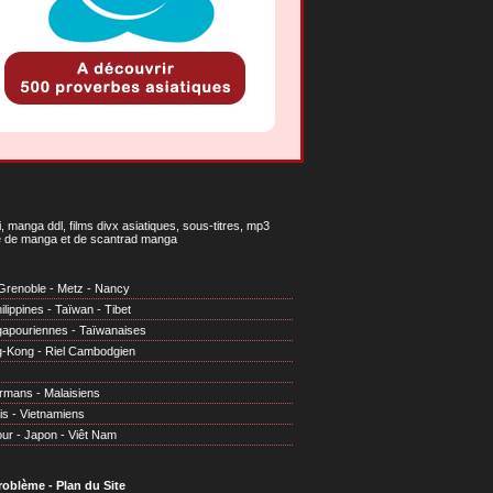
 manga ddl, films divx asiatiques, sous-titres, mp3
gne de manga et de scantrad manga
Grenoble
-
Metz
-
Nancy
ilippines
-
Taïwan
-
Tibet
gapouriennes
-
Taïwanaises
g-Kong
-
Riel Cambodgien
irmans
-
Malaisiens
is
-
Vietnamiens
our
-
Japon
-
Viêt Nam
problème
-
Plan du Site