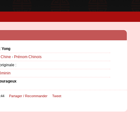
:
Yong
:
Chine
-
Prénom Chinois
originale :
éminin
ourageux
:44
Partager / Recommander
Tweet