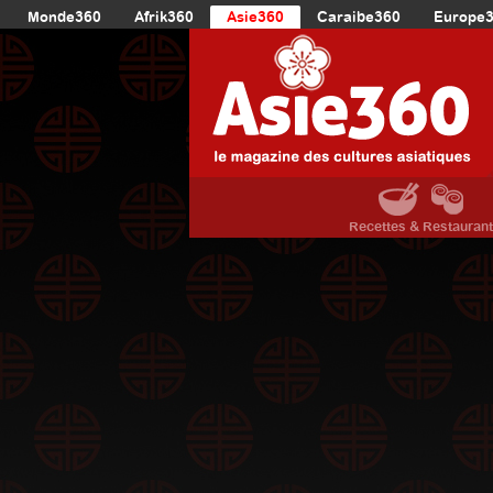
Monde360
Afrik360
Asie360
Caraibe360
Europe
Recettes & Restauran