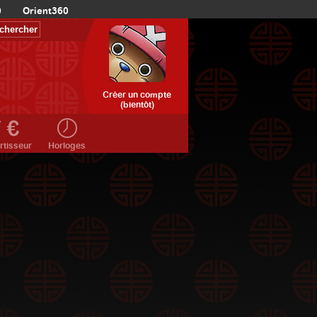
0
Orient360
Créer un compte
(bientôt)
rtisseur
Horloges