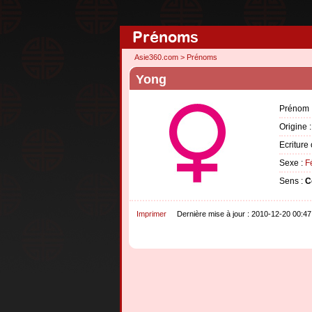
Prénoms
Asie360.com
>
Prénoms
Yong
Prénom 
Origine 
Ecriture 
Sexe :
F
Sens :
C
Imprimer
Dernière mise à jour : 2010-12-20 00:47