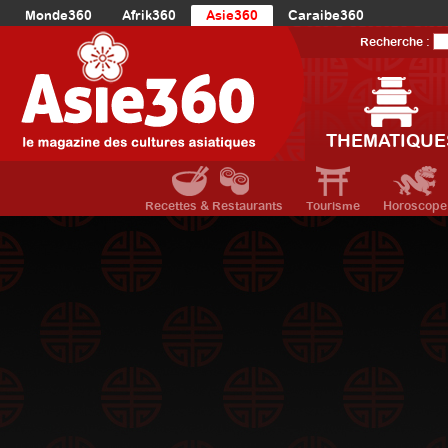
Monde360
Afrik360
Asie360
Caraibe360
Europe360
AmériqueLatine360
AmériqueDuNord360
Recherche :
Océanie360
Orient360
THEMATIQUE
Recettes & Restaurants
Tourisme
Horoscope