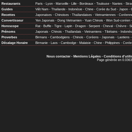
Restaurants
Paris
-
Lyon
-
Marseille
-
Lille
-
Bordeaux
-
Toulouse
-
Nantes
-
Stra
Guides
Viêt Nam
-
Thaïlande
-
Indonésie
-
Chine
-
Corée du Sud
-
Japon
-
Recettes
Japonaises
-
Chinoises
-
Thaïlandaises
-
Vietnamiennes
-
Coréenn
Convertisseur
Yen Japonais
-
Dong Vietnamien
-
Yuan Chinois
-
Won Sud-coréen
Horoscope
Rat
-
Buffle
-
Tigre
-
Lapin
-
Dragon
-
Serpent
-
Cheval
-
Chèvre
-
S
Prénoms
Japonais
-
Chinois
-
Thaïlandais
-
Vietnamiens
-
Tibétains
-
Indonés
Proverbes
Birmans
-
Cambodgiens
-
Chinois
-
Coréens
-
Japonais
-
Laotiens
Décalage Horaire
Birmanie
-
Laos
-
Cambodge
-
Malaisie
-
Chine
-
Philippines
-
Corée
Nous contacter
-
Mentions Légales
-
Conditions d'utili
Page générée en 0.0363