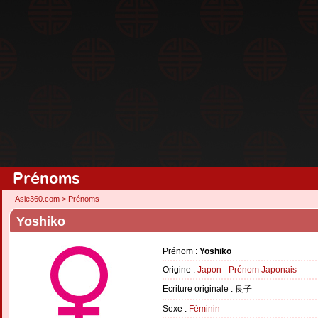
Prénoms
Asie360.com
>
Prénoms
Yoshiko
Prénom :
Yoshiko
Origine :
Japon
-
Prénom Japonais
Ecriture originale : 良子
Sexe :
Féminin