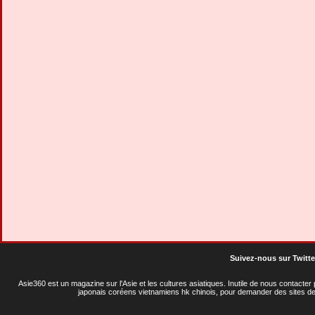
Suivez-nous sur Twitte
Asie360 est un magazine sur l'Asie et les cultures asiatiques
. Inutile de nous contacte
japonais coréens vietnamiens hk chinois, pour demander des sites de