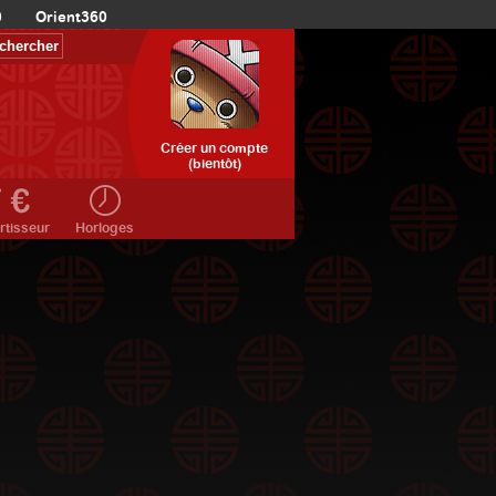
0
Orient360
Créer un compte
(bientôt)
rtisseur
Horloges