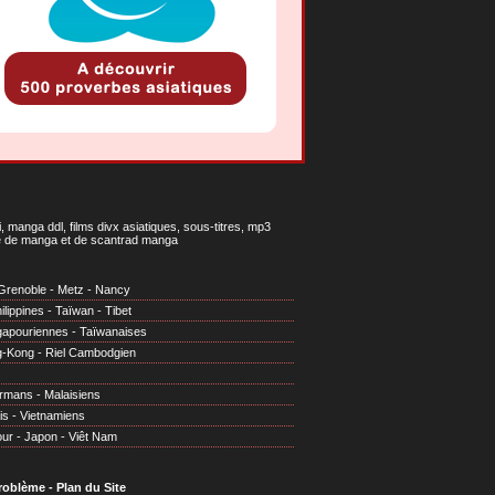
 manga ddl, films divx asiatiques, sous-titres, mp3
gne de manga et de scantrad manga
Grenoble
-
Metz
-
Nancy
ilippines
-
Taïwan
-
Tibet
gapouriennes
-
Taïwanaises
g-Kong
-
Riel Cambodgien
irmans
-
Malaisiens
is
-
Vietnamiens
our
-
Japon
-
Viêt Nam
problème
-
Plan du Site