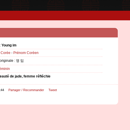
:
Young im
:
Corée
-
Prénom Coréen
 originale : 영 임
éminin
eauté de jade, femme réfléchie
:44
Partager / Recommander
Tweet