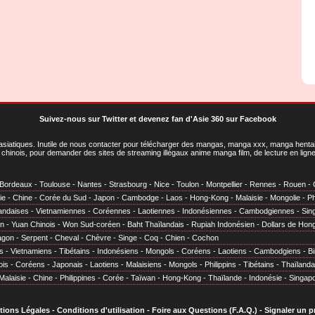
Suivez-nous sur Twitter
et
devenez fan d'Asie 360 sur Facebook
asiatiques
. Inutile de nous contacter pour télécharger des mangas, manga xxx, manga hentai,
chinois, pour demander des sites de streaming illégaux anime manga film, de lecture en li
Bordeaux
-
Toulouse
-
Nantes
-
Strasbourg
-
Nice
-
Toulon
-
Montpellier
-
Rennes
-
Rouen
-
ie
-
Chine
-
Corée du Sud
-
Japon
-
Cambodge
-
Laos
-
Hong-Kong
-
Malaisie
-
Mongolie
-
Ph
andaises
-
Vietnamiennes
-
Coréennes
-
Laotiennes
-
Indonésiennes
-
Cambodgiennes
-
Sin
en
-
Yuan Chinois
-
Won Sud-coréen
-
Baht Thaïlandais
-
Rupiah Indonésien
-
Dollars de Hon
agon
-
Serpent
-
Cheval
-
Chèvre
-
Singe
-
Coq
-
Chien
-
Cochon
s
-
Vietnamiens
-
Tibétains
-
Indonésiens
-
Mongols
-
Coréens
-
Laotiens
-
Cambodgiens
-
B
ois
-
Coréens
-
Japonais
-
Laotiens
-
Malaisiens
-
Mongols
-
Philippins
-
Tibétains
-
Thaïlanda
Malaisie
-
Chine
-
Philippines
-
Corée
-
Taïwan
-
Hong-Kong
-
Thaïlande
-
Indonésie
-
Singap
tions Légales
-
Conditions d'utilisation
-
Foire aux Questions (F.A.Q.)
-
Signaler un 