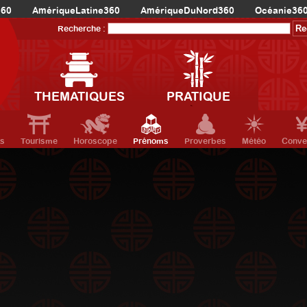
360
AmériqueLatine360
AmériqueDuNord360
Océanie36
Recherche :
THEMATIQUES
PRATIQUE
ts
Tourisme
Horoscope
Prénoms
Proverbes
Météo
Conve