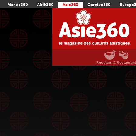
Monde360
Afrik360
Asie360
Caraibe360
Europe
Recettes & Restauran