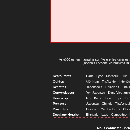
Asie360 est un magazine sur l'Asie et les cultures 
japonais coréens vietnamiens hk 
Restaurants
Paris
-
Lyon
-
Marseille
-
Lille
-
Guides
Viêt Nam
-
Thaïlande
-
Indonés
Recettes
Japonaises
-
Chinoises
-
Thaïl
Convertisseur
Yen Japonais
-
Dong Vietnami
Horoscope
Rat
-
Buffle
-
Tigre
-
Lapin
-
Dr
Prénoms
Japonais
-
Chinois
-
Thaïlandai
Proverbes
Birmans
-
Cambodgiens
-
Chin
Décalage Horaire
Birmanie
-
Laos
-
Cambodge
-
Nous contacter
-
Men