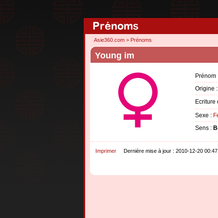
Prénoms
Asie360.com
>
Prénoms
Young im
Prénom 
Origine 
Ecriture
Sexe :
F
Sens :
B
Imprimer
Dernière mise à jour : 2010-12-20 00:47