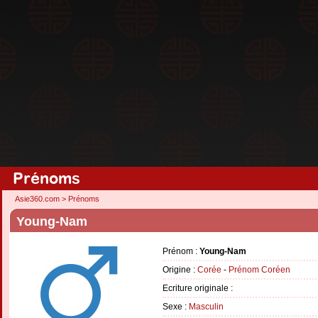
Prénoms
Asie360.com
>
Prénoms
Young-Nam
Prénom :
Young-Nam
Origine :
Corée
-
Prénom Coréen
Ecriture originale :
Sexe :
Masculin