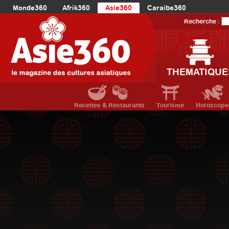
Monde360
Afrik360
Asie360
Caraibe360
Europe360
AmériqueLatine360
AmériqueDuNord360
Recherche :
Océanie360
Orient360
THEMATIQUE
Recettes & Restaurants
Tourisme
Horoscope