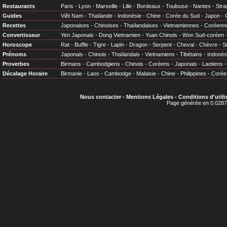
Restaurants
Paris
-
Lyon
-
Marseille
-
Lille
-
Bordeaux
-
Toulouse
-
Nantes
-
Stra
Guides
Viêt Nam
-
Thaïlande
-
Indonésie
-
Chine
-
Corée du Sud
-
Japon
-
Recettes
Japonaises
-
Chinoises
-
Thaïlandaises
-
Vietnamiennes
-
Coréenn
Convertisseur
Yen Japonais
-
Dong Vietnamien
-
Yuan Chinois
-
Won Sud-coréen
Horoscope
Rat
-
Buffle
-
Tigre
-
Lapin
-
Dragon
-
Serpent
-
Cheval
-
Chèvre
-
S
Prénoms
Japonais
-
Chinois
-
Thaïlandais
-
Vietnamiens
-
Tibétains
-
Indonés
Proverbes
Birmans
-
Cambodgiens
-
Chinois
-
Coréens
-
Japonais
-
Laotiens
Décalage Horaire
Birmanie
-
Laos
-
Cambodge
-
Malaisie
-
Chine
-
Philippines
-
Corée
Nous contacter
-
Mentions Légales
-
Conditions d'utili
Page générée en 0.0287