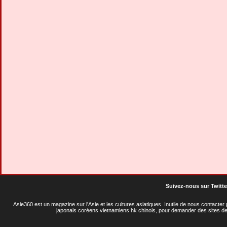
Suivez-nous sur Twitte
Asie360 est un magazine sur l'Asie et les cultures asiatiques
. Inutile de nous contacte
japonais coréens vietnamiens hk chinois, pour demander des sites de