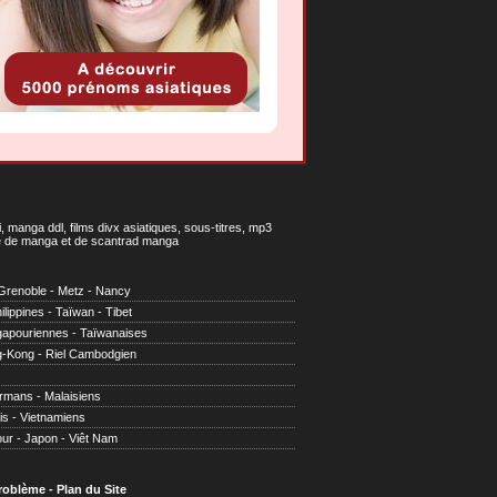
 manga ddl, films divx asiatiques, sous-titres, mp3
gne de manga et de scantrad manga
Grenoble
-
Metz
-
Nancy
ilippines
-
Taïwan
-
Tibet
gapouriennes
-
Taïwanaises
g-Kong
-
Riel Cambodgien
irmans
-
Malaisiens
is
-
Vietnamiens
our
-
Japon
-
Viêt Nam
problème
-
Plan du Site