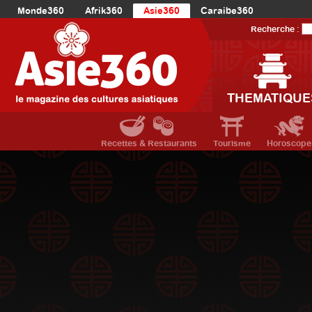
Monde360
Afrik360
Asie360
Caraibe360
Europe360
AmériqueLatine360
AmériqueDuNord360
Recherche :
Océanie360
Orient360
THEMATIQUE
Recettes & Restaurants
Tourisme
Horoscope