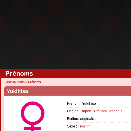
Prénoms
Asie360.com
>
Prénoms
Yukihisa
Prénom :
Yukihisa
Origine :
Japon
-
Prénom Japonais
Ecriture originale :
Sexe :
Féminin