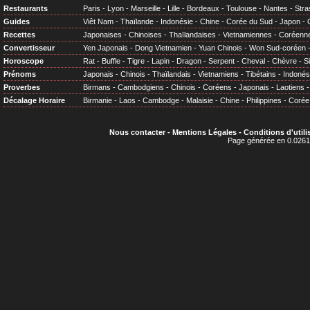
Restaurants
Paris
-
Lyon
-
Marseille
-
Lille
-
Bordeaux
-
Toulouse
-
Nantes
-
Stra
Guides
Viêt Nam
-
Thaïlande
-
Indonésie
-
Chine
-
Corée du Sud
-
Japon
-
Recettes
Japonaises
-
Chinoises
-
Thaïlandaises
-
Vietnamiennes
-
Coréenn
Convertisseur
Yen Japonais
-
Dong Vietnamien
-
Yuan Chinois
-
Won Sud-coréen
Horoscope
Rat
-
Buffle
-
Tigre
-
Lapin
-
Dragon
-
Serpent
-
Cheval
-
Chèvre
-
S
Prénoms
Japonais
-
Chinois
-
Thaïlandais
-
Vietnamiens
-
Tibétains
-
Indonés
Proverbes
Birmans
-
Cambodgiens
-
Chinois
-
Coréens
-
Japonais
-
Laotiens
Décalage Horaire
Birmanie
-
Laos
-
Cambodge
-
Malaisie
-
Chine
-
Philippines
-
Corée
Nous contacter
-
Mentions Légales
-
Conditions d'utili
Page générée en 0.0261