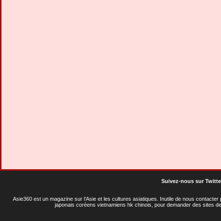
Suivez-nous sur Twitte
Asie360 est un magazine sur l'Asie et les cultures asiatiques
. Inutile de nous contacte
japonais coréens vietnamiens hk chinois, pour demander des sites de