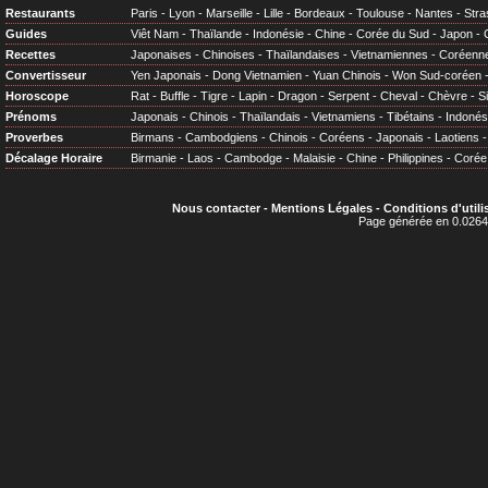
Restaurants
Paris
-
Lyon
-
Marseille
-
Lille
-
Bordeaux
-
Toulouse
-
Nantes
-
Stra
Guides
Viêt Nam
-
Thaïlande
-
Indonésie
-
Chine
-
Corée du Sud
-
Japon
-
Recettes
Japonaises
-
Chinoises
-
Thaïlandaises
-
Vietnamiennes
-
Coréenn
Convertisseur
Yen Japonais
-
Dong Vietnamien
-
Yuan Chinois
-
Won Sud-coréen
Horoscope
Rat
-
Buffle
-
Tigre
-
Lapin
-
Dragon
-
Serpent
-
Cheval
-
Chèvre
-
S
Prénoms
Japonais
-
Chinois
-
Thaïlandais
-
Vietnamiens
-
Tibétains
-
Indonés
Proverbes
Birmans
-
Cambodgiens
-
Chinois
-
Coréens
-
Japonais
-
Laotiens
Décalage Horaire
Birmanie
-
Laos
-
Cambodge
-
Malaisie
-
Chine
-
Philippines
-
Corée
Nous contacter
-
Mentions Légales
-
Conditions d'utili
Page générée en 0.0264