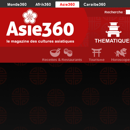
Monde360
Afrik360
Asie360
Caraibe360
Europe360
AmériqueLatine360
AmériqueDuNord360
Recherche :
Océanie360
Orient360
THEMATIQUE
Recettes & Restaurants
Tourisme
Horoscope