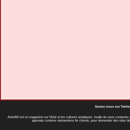
Suivez-nous sur Twitte
Asie360 est un magazine sur l'Asie et les cultures asiatiques
. Inutile de nous contacte
japonais coréens vietnamiens hk chinois, pour demander des sites de