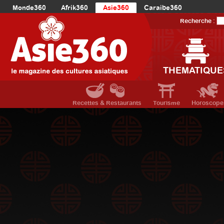
Monde360
Afrik360
Asie360
Caraibe360
Europe360
AmériqueLatine360
AmériqueDuNord360
Recherche :
Océanie360
Orient360
THEMATIQUE
Recettes & Restaurants
Tourisme
Horoscope