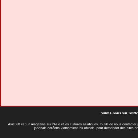
Suivez-nous sur Twitte
Asie360 est un magazine sur l'Asie et les cultures asiatiques
. Inutile de nous contacte
japonais coréens vietnamiens hk chinois, pour demander des sites de