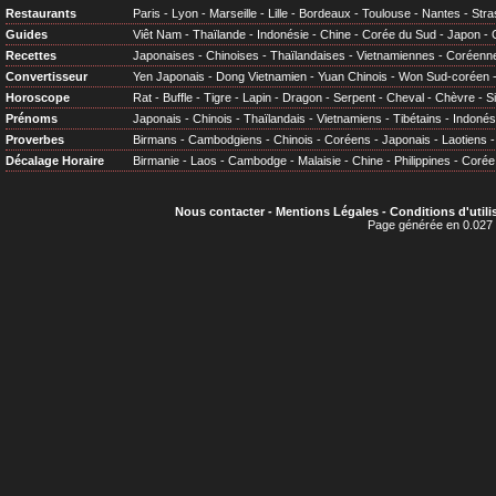
Restaurants
Paris
-
Lyon
-
Marseille
-
Lille
-
Bordeaux
-
Toulouse
-
Nantes
-
Stra
Guides
Viêt Nam
-
Thaïlande
-
Indonésie
-
Chine
-
Corée du Sud
-
Japon
-
Recettes
Japonaises
-
Chinoises
-
Thaïlandaises
-
Vietnamiennes
-
Coréenn
Convertisseur
Yen Japonais
-
Dong Vietnamien
-
Yuan Chinois
-
Won Sud-coréen
Horoscope
Rat
-
Buffle
-
Tigre
-
Lapin
-
Dragon
-
Serpent
-
Cheval
-
Chèvre
-
S
Prénoms
Japonais
-
Chinois
-
Thaïlandais
-
Vietnamiens
-
Tibétains
-
Indonés
Proverbes
Birmans
-
Cambodgiens
-
Chinois
-
Coréens
-
Japonais
-
Laotiens
Décalage Horaire
Birmanie
-
Laos
-
Cambodge
-
Malaisie
-
Chine
-
Philippines
-
Corée
Nous contacter
-
Mentions Légales
-
Conditions d'utili
Page générée en 0.027 