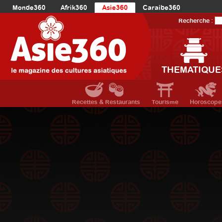
Monde360
Afrik360
Asie360
Caraibe360
Europe360
AmériqueLatine360
AmériqueDuNord360
Recherche :
Océanie360
Orient360
THEMATIQUE
Recettes & Restaurants
Tourisme
Horoscope