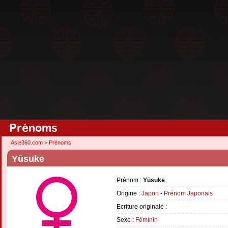
Prénoms
Asie360.com
>
Prénoms
Yūsuke
Prénom :
Yūsuke
Origine :
Japon
-
Prénom Japonais
Ecriture originale :
Sexe :
Féminin