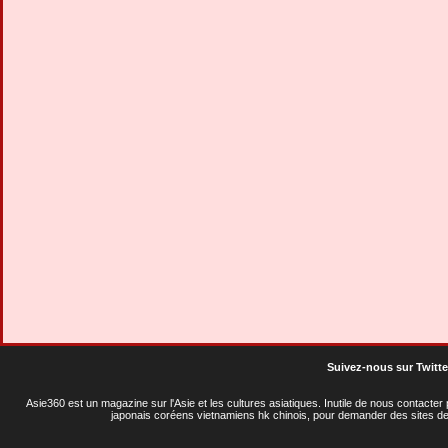
Suivez-nous sur Twitte
Asie360 est un magazine sur l'Asie et les cultures asiatiques
. Inutile de nous contacte
japonais coréens vietnamiens hk chinois, pour demander des sites de