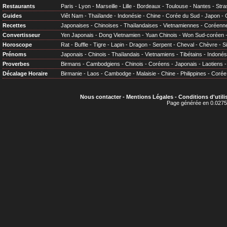
Restaurants
Paris
-
Lyon
-
Marseille
-
Lille
-
Bordeaux
-
Toulouse
-
Nantes
-
Stra
Guides
Viêt Nam
-
Thaïlande
-
Indonésie
-
Chine
-
Corée du Sud
-
Japon
-
Recettes
Japonaises
-
Chinoises
-
Thaïlandaises
-
Vietnamiennes
-
Coréenn
Convertisseur
Yen Japonais
-
Dong Vietnamien
-
Yuan Chinois
-
Won Sud-coréen
Horoscope
Rat
-
Buffle
-
Tigre
-
Lapin
-
Dragon
-
Serpent
-
Cheval
-
Chèvre
-
S
Prénoms
Japonais
-
Chinois
-
Thaïlandais
-
Vietnamiens
-
Tibétains
-
Indonés
Proverbes
Birmans
-
Cambodgiens
-
Chinois
-
Coréens
-
Japonais
-
Laotiens
Décalage Horaire
Birmanie
-
Laos
-
Cambodge
-
Malaisie
-
Chine
-
Philippines
-
Corée
Nous contacter
-
Mentions Légales
-
Conditions d'utili
Page générée en 0.0275