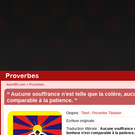
Proverbes
Asie360.com
>
Proverbes
“ Aucune souffrance n'est telle que la colère, au
comparable à la patience. ”
Origine :
Tibet
-
Proverbe Tibetain
Ecriture originale :
Traduction littérale :
Aucune souffrance n'
bonheur n'est comparable à la patience.