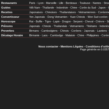
Restaurants
Paris
-
Lyon
-
Marseille
-
Lille
-
Bordeaux
-
Toulouse
-
Nantes
-
Stra
Guides
Viêt Nam
-
Thaïlande
-
Indonésie
-
Chine
-
Corée du Sud
-
Japon
-
Recettes
Japonaises
-
Chinoises
-
Thaïlandaises
-
Vietnamiennes
-
Coréenn
Convertisseur
Yen Japonais
-
Dong Vietnamien
-
Yuan Chinois
-
Won Sud-coréen
Horoscope
Rat
-
Buffle
-
Tigre
-
Lapin
-
Dragon
-
Serpent
-
Cheval
-
Chèvre
-
S
Prénoms
Japonais
-
Chinois
-
Thaïlandais
-
Vietnamiens
-
Tibétains
-
Indonés
Proverbes
Birmans
-
Cambodgiens
-
Chinois
-
Coréens
-
Japonais
-
Laotiens
Décalage Horaire
Birmanie
-
Laos
-
Cambodge
-
Malaisie
-
Chine
-
Philippines
-
Corée
Nous contacter
-
Mentions Légales
-
Conditions d'utili
Page générée en 0.0357