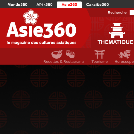
Monde360
Afrik360
Asie360
Caraibe360
Europe360
AmériqueLatine360
AmériqueDuNord360
Recherche :
Océanie360
Orient360
THEMATIQUE
Recettes & Restaurants
Tourisme
Horoscope