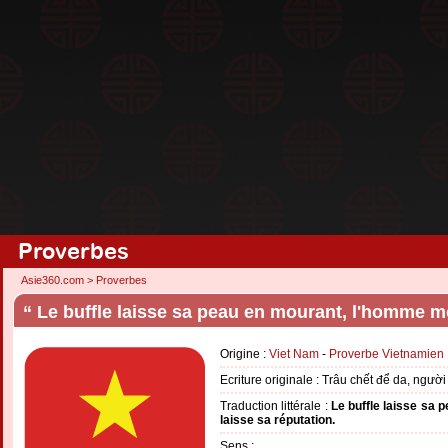
Proverbes
Asie360.com
>
Proverbes
“ Le buffle laisse sa peau en mourant, l'homme mo
Origine :
Viet Nam
-
Proverbe Vietnamien
Ecriture originale : Trâu chết để da, người 
Traduction littérale :
Le buffle laisse sa
laisse sa réputation.
Sens :