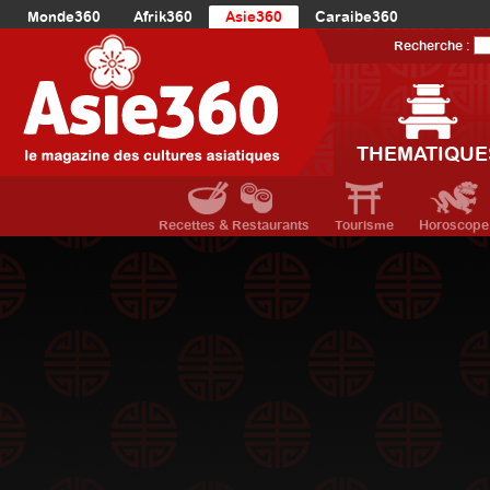
Monde360
Afrik360
Asie360
Caraibe360
Europe360
AmériqueLatine360
AmériqueDuNord360
Recherche :
Océanie360
Orient360
THEMATIQUE
Recettes & Restaurants
Tourisme
Horoscope