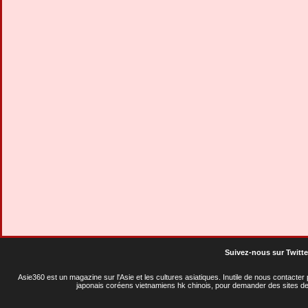
Suivez-nous sur Twitte
Asie360 est un magazine sur l'Asie et les cultures asiatiques
. Inutile de nous contacte
japonais coréens vietnamiens hk chinois, pour demander des sites de