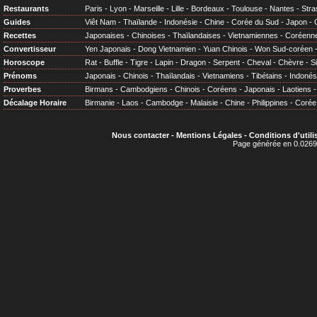
Restaurants
Paris
-
Lyon
-
Marseille
-
Lille
-
Bordeaux
-
Toulouse
-
Nantes
-
Stra
Guides
Viêt Nam
-
Thaïlande
-
Indonésie
-
Chine
-
Corée du Sud
-
Japon
-
Recettes
Japonaises
-
Chinoises
-
Thaïlandaises
-
Vietnamiennes
-
Coréenn
Convertisseur
Yen Japonais
-
Dong Vietnamien
-
Yuan Chinois
-
Won Sud-coréen
Horoscope
Rat
-
Buffle
-
Tigre
-
Lapin
-
Dragon
-
Serpent
-
Cheval
-
Chèvre
-
S
Prénoms
Japonais
-
Chinois
-
Thaïlandais
-
Vietnamiens
-
Tibétains
-
Indonés
Proverbes
Birmans
-
Cambodgiens
-
Chinois
-
Coréens
-
Japonais
-
Laotiens
Décalage Horaire
Birmanie
-
Laos
-
Cambodge
-
Malaisie
-
Chine
-
Philippines
-
Corée
Nous contacter
-
Mentions Légales
-
Conditions d'utili
Page générée en 0.0269