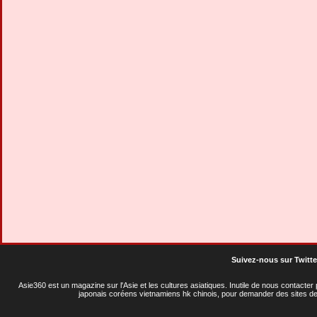
Suivez-nous sur Twitte
Asie360 est un magazine sur l'Asie et les cultures asiatiques
. Inutile de nous contacte
japonais coréens vietnamiens hk chinois, pour demander des sites de