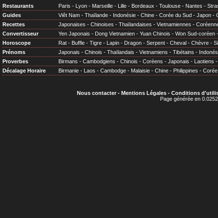
Restaurants
Paris
-
Lyon
-
Marseille
-
Lille
-
Bordeaux
-
Toulouse
-
Nantes
-
Stra
Guides
Viêt Nam
-
Thaïlande
-
Indonésie
-
Chine
-
Corée du Sud
-
Japon
-
Recettes
Japonaises
-
Chinoises
-
Thaïlandaises
-
Vietnamiennes
-
Coréenn
Convertisseur
Yen Japonais
-
Dong Vietnamien
-
Yuan Chinois
-
Won Sud-coréen
Horoscope
Rat
-
Buffle
-
Tigre
-
Lapin
-
Dragon
-
Serpent
-
Cheval
-
Chèvre
-
S
Prénoms
Japonais
-
Chinois
-
Thaïlandais
-
Vietnamiens
-
Tibétains
-
Indonés
Proverbes
Birmans
-
Cambodgiens
-
Chinois
-
Coréens
-
Japonais
-
Laotiens
Décalage Horaire
Birmanie
-
Laos
-
Cambodge
-
Malaisie
-
Chine
-
Philippines
-
Corée
Nous contacter
-
Mentions Légales
-
Conditions d'utili
Page générée en 0.0252