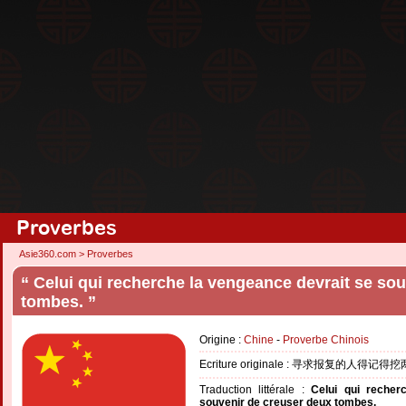
Proverbes
Asie360.com
>
Proverbes
“ Celui qui recherche la vengeance devrait se so
tombes. ”
Origine :
Chine
-
Proverbe Chinois
Ecriture originale : 寻求报复的人得记得
Traduction littérale :
Celui qui recher
souvenir de creuser deux tombes.