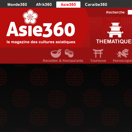
Monde360
Afrik360
Asie360
Caraibe360
Europe360
AmériqueLatine360
AmériqueDuNord360
Recherche :
Océanie360
Orient360
THEMATIQUE
Recettes & Restaurants
Tourisme
Horoscope