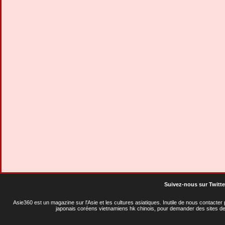
Suivez-nous sur Twitte
Asie360 est un magazine sur l'Asie et les cultures asiatiques
. Inutile de nous contacte
japonais coréens vietnamiens hk chinois, pour demander des sites de