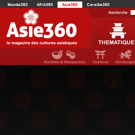
Monde360
Afrik360
Asie360
Caraibe360
Europe360
AmériqueLatine360
AmériqueDuNord360
Recherche :
Océanie360
Orient360
THEMATIQUE
Recettes & Restaurants
Tourisme
Horoscope