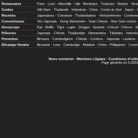
Restaurants
Paris
-
Lyon
-
Marseille
-
Lille
-
Bordeaux
-
Toulouse
-
Nantes
-
Stra
Guides
Viêt Nam
-
Thaïlande
-
Indonésie
-
Chine
-
Corée du Sud
-
Japon
-
Recettes
Japonaises
-
Chinoises
-
Thaïlandaises
-
Vietnamiennes
-
Coréenn
Convertisseur
Yen Japonais
-
Dong Vietnamien
-
Yuan Chinois
-
Won Sud-coréen
Horoscope
Rat
-
Buffle
-
Tigre
-
Lapin
-
Dragon
-
Serpent
-
Cheval
-
Chèvre
-
S
Prénoms
Japonais
-
Chinois
-
Thaïlandais
-
Vietnamiens
-
Tibétains
-
Indonés
Proverbes
Birmans
-
Cambodgiens
-
Chinois
-
Coréens
-
Japonais
-
Laotiens
Décalage Horaire
Birmanie
-
Laos
-
Cambodge
-
Malaisie
-
Chine
-
Philippines
-
Corée
Nous contacter
-
Mentions Légales
-
Conditions d'utili
Page générée en 0.0053