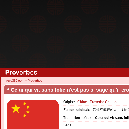
Proverbes
Asie360.com
>
Proverbes
“ Celui qui vit sans folie n'est pas si sage qu'il cro
Origine :
Chine
-
Proverbe Chinois
Ecriture originale : 活得不疯狂的人
Traduction littérale :
Celui qui vit sans foli
Sens :