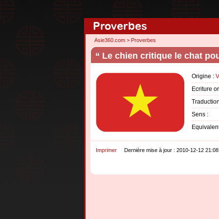
Proverbes
Asie360.com
>
Proverbes
“ Le chien critique le chat p
Origine :
V
Ecriture o
Traduction 
Sens :
Equivalent
Imprimer
Dernière mise à jour : 2010-12-12 21:08