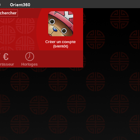
0
Orient360
Créer un compte
(bientôt)
rtisseur
Horloges