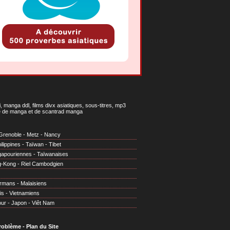
 manga ddl, films divx asiatiques, sous-titres, mp3
gne de manga et de scantrad manga
Grenoble
-
Metz
-
Nancy
ilippines
-
Taïwan
-
Tibet
gapouriennes
-
Taïwanaises
g-Kong
-
Riel Cambodgien
irmans
-
Malaisiens
is
-
Vietnamiens
our
-
Japon
-
Viêt Nam
problème
-
Plan du Site