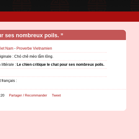
our ses nombreux poils. ”
iet Nam
-
Proverbe Vietnamien
riginale : Chó chê mèo lắm lông.
littérale :
Le chien critique le chat pour ses nombreux poils.
 français :
:20
Partager / Recommander
Tweet