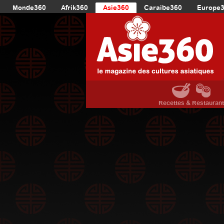
Monde360
Afrik360
Asie360
Caraibe360
Europe
Recettes & Restauran