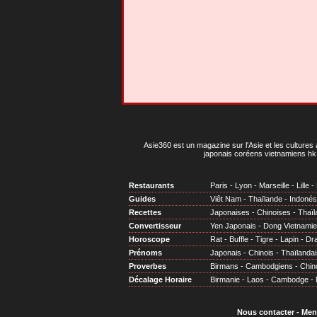
Asie360 est un magazine sur l'Asie et les cultures 
japonais coréens vietnamiens hk 
Restaurants
Paris
-
Lyon
-
Marseille
-
Lille
-
Guides
Viêt Nam
-
Thaïlande
-
Indonés
Recettes
Japonaises
-
Chinoises
-
Thaïl
Convertisseur
Yen Japonais
-
Dong Vietnami
Horoscope
Rat
-
Buffle
-
Tigre
-
Lapin
-
Dr
Prénoms
Japonais
-
Chinois
-
Thaïlandai
Proverbes
Birmans
-
Cambodgiens
-
Chin
Décalage Horaire
Birmanie
-
Laos
-
Cambodge
-
Nous contacter
-
Men