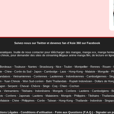
Suivez-nous sur Twitter
et
devenez fan d'Asie 360 sur Facebook
asiatiques
. Inutile de nous contacter pour télécharger des mangas, manga xxx, manga hentai,
chinois, pour demander des sites de streaming illégaux anime manga film, de lecture en li
Bordeaux
-
Toulouse
-
Nantes
-
Strasbourg
-
Nice
-
Toulon
-
Montpellier
-
Rennes
-
Rouen
-
ie
-
Chine
-
Corée du Sud
-
Japon
-
Cambodge
-
Laos
-
Hong-Kong
-
Malaisie
-
Mongolie
-
Ph
andaises
-
Vietnamiennes
-
Coréennes
-
Laotiennes
-
Indonésiennes
-
Cambodgiennes
-
Sin
en
-
Yuan Chinois
-
Won Sud-coréen
-
Baht Thaïlandais
-
Rupiah Indonésien
-
Dollars de Hon
agon
-
Serpent
-
Cheval
-
Chèvre
-
Singe
-
Coq
-
Chien
-
Cochon
s
-
Vietnamiens
-
Tibétains
-
Indonésiens
-
Mongols
-
Coréens
-
Laotiens
-
Cambodgiens
-
B
ois
-
Coréens
-
Japonais
-
Laotiens
-
Malaisiens
-
Mongols
-
Philippins
-
Tibétains
-
Thaïlanda
Malaisie
-
Chine
-
Philippines
-
Corée
-
Taïwan
-
Hong-Kong
-
Thaïlande
-
Indonésie
-
Singap
tions Légales
-
Conditions d'utilisation
-
Foire aux Questions (F.A.Q.)
-
Signaler un 