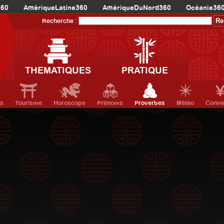
360
AmériqueLatine360
AmériqueDuNord360
Océanie36
Recherche :
THEMATIQUES
PRATIQUE
ts
Tourisme
Horoscope
Prénoms
Proverbes
Météo
Conve