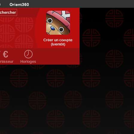
0
Orient360
Créer un compte
(bientôt)
rtisseur
Horloges