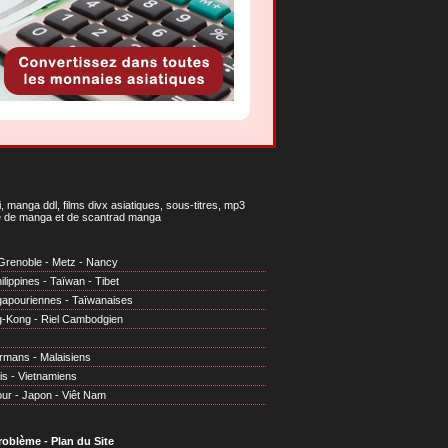
 manga ddl, films divx asiatiques, sous-titres, mp3
gne de manga et de scantrad manga
Grenoble
-
Metz
-
Nancy
ilippines
-
Taïwan
-
Tibet
gapouriennes
-
Taïwanaises
g-Kong
-
Riel Cambodgien
irmans
-
Malaisiens
is
-
Vietnamiens
our
-
Japon
-
Viêt Nam
problème
-
Plan du Site