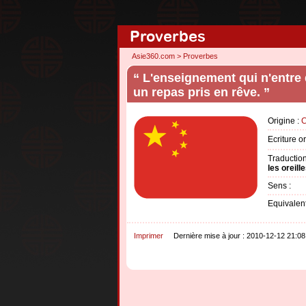
Proverbes
Asie360.com
>
Proverbes
“ L'enseignement qui n'entre 
un repas pris en rêve. ”
Origine :
C
Ecritu
Traduction
les oreill
Sens :
Equivalent
Imprimer
Dernière mise à jour : 2010-12-12 21:08