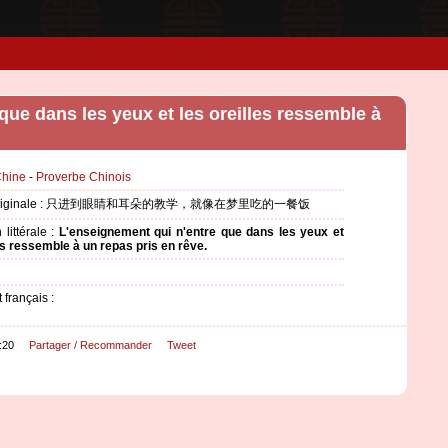
que dans les yeux et les oreilles ressemble à
hine
-
Proverbe Chinois
re originale : 只进到眼睛和耳朵的教学，就像在梦里吃的一餐饭
 littérale :
L'enseignement qui n'entre que dans les yeux et
es ressemble à un repas pris en rêve.
 français :
:20
Partager / Recommander
Tweet