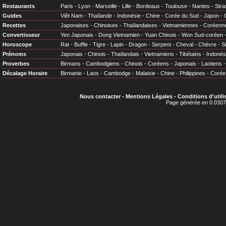
Restaurants
Paris
-
Lyon
-
Marseille
-
Lille
-
Bordeaux
-
Toulouse
-
Nantes
-
Stra
Guides
Viêt Nam
-
Thaïlande
-
Indonésie
-
Chine
-
Corée du Sud
-
Japon
-
Recettes
Japonaises
-
Chinoises
-
Thaïlandaises
-
Vietnamiennes
-
Coréenn
Convertisseur
Yen Japonais
-
Dong Vietnamien
-
Yuan Chinois
-
Won Sud-coréen
Horoscope
Rat
-
Buffle
-
Tigre
-
Lapin
-
Dragon
-
Serpent
-
Cheval
-
Chèvre
-
S
Prénoms
Japonais
-
Chinois
-
Thaïlandais
-
Vietnamiens
-
Tibétains
-
Indonés
Proverbes
Birmans
-
Cambodgiens
-
Chinois
-
Coréens
-
Japonais
-
Laotiens
Décalage Horaire
Birmanie
-
Laos
-
Cambodge
-
Malaisie
-
Chine
-
Philippines
-
Corée
Nous contacter
-
Mentions Légales
-
Conditions d'utili
Page générée en 0.0307