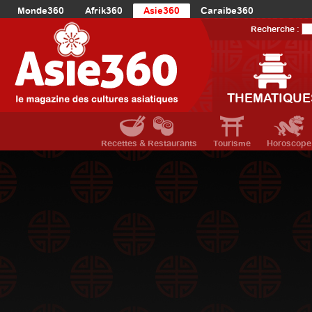
Monde360
Afrik360
Asie360
Caraibe360
Europe360
AmériqueLatine360
AmériqueDuNord360
Recherche :
Océanie360
Orient360
THEMATIQUE
Recettes & Restaurants
Tourisme
Horoscope