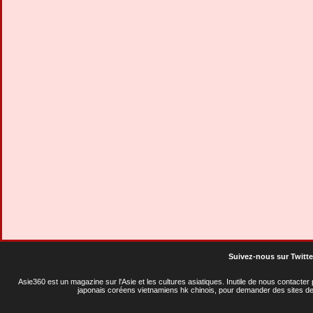
Suivez-nous sur Twitte
Asie360 est un magazine sur l'Asie et les cultures asiatiques
. Inutile de nous contacte
japonais coréens vietnamiens hk chinois, pour demander des sites de