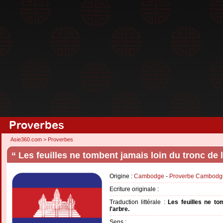
Proverbes
Asie360.com
>
Proverbes
“ Les feuilles ne tombent jamais loin du tronc de l
Origine :
Cambodge
-
Proverbe Cambodg
Ecriture originale :
Traduction littérale :
Les feuilles ne to
l'arbre.
Sens :