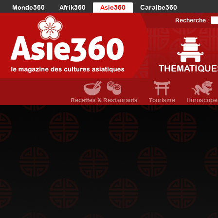
Monde360
Afrik360
Asie360
Caraibe360
Europe360
AmériqueLatine360
AmériqueDuNord360
Recherche :
Océanie360
Orient360
THEMATIQUE
Recettes & Restaurants
Tourisme
Horoscope