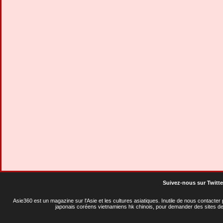
Suivez-nous sur Twitte
Asie360 est un magazine sur l'Asie et les cultures asiatiques
. Inutile de nous contacte
japonais coréens vietnamiens hk chinois, pour demander des sites de