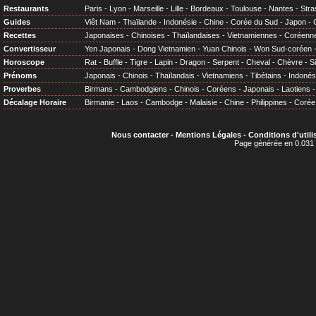
Restaurants
Paris
-
Lyon
-
Marseille
-
Lille
-
Bordeaux
-
Toulouse
-
Nantes
-
Stra
Guides
Viêt Nam
-
Thaïlande
-
Indonésie
-
Chine
-
Corée du Sud
-
Japon
-
Recettes
Japonaises
-
Chinoises
-
Thaïlandaises
-
Vietnamiennes
-
Coréenn
Convertisseur
Yen Japonais
-
Dong Vietnamien
-
Yuan Chinois
-
Won Sud-coréen
Horoscope
Rat
-
Buffle
-
Tigre
-
Lapin
-
Dragon
-
Serpent
-
Cheval
-
Chèvre
-
S
Prénoms
Japonais
-
Chinois
-
Thaïlandais
-
Vietnamiens
-
Tibétains
-
Indonés
Proverbes
Birmans
-
Cambodgiens
-
Chinois
-
Coréens
-
Japonais
-
Laotiens
Décalage Horaire
Birmanie
-
Laos
-
Cambodge
-
Malaisie
-
Chine
-
Philippines
-
Corée
Nous contacter
-
Mentions Légales
-
Conditions d'utili
Page générée en 0.031 