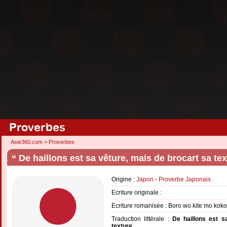
Proverbes
Asie360.com
>
Proverbes
“ De haillons est sa vêture, mais de brocart sa tex
Origine :
Japon
-
Proverbe Japonais
Ecriture originale :
Ecriture romanisée : Boro wo kite mo koko
Traduction littérale :
De haillons est s
texture.