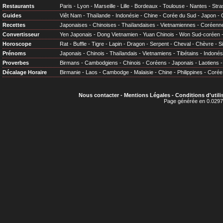
Restaurants
Paris
-
Lyon
-
Marseille
-
Lille
-
Bordeaux
-
Toulouse
-
Nantes
-
Stra
Guides
Viêt Nam
-
Thaïlande
-
Indonésie
-
Chine
-
Corée du Sud
-
Japon
-
Recettes
Japonaises
-
Chinoises
-
Thaïlandaises
-
Vietnamiennes
-
Coréenn
Convertisseur
Yen Japonais
-
Dong Vietnamien
-
Yuan Chinois
-
Won Sud-coréen
Horoscope
Rat
-
Buffle
-
Tigre
-
Lapin
-
Dragon
-
Serpent
-
Cheval
-
Chèvre
-
S
Prénoms
Japonais
-
Chinois
-
Thaïlandais
-
Vietnamiens
-
Tibétains
-
Indonés
Proverbes
Birmans
-
Cambodgiens
-
Chinois
-
Coréens
-
Japonais
-
Laotiens
Décalage Horaire
Birmanie
-
Laos
-
Cambodge
-
Malaisie
-
Chine
-
Philippines
-
Corée
Nous contacter
-
Mentions Légales
-
Conditions d'utili
Page générée en 0.0297