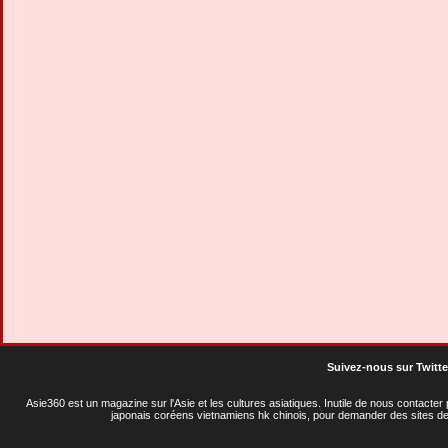
Suivez-nous sur Twitte
Asie360 est un magazine sur l'Asie et les cultures asiatiques
. Inutile de nous contacte
japonais coréens vietnamiens hk chinois, pour demander des sites de