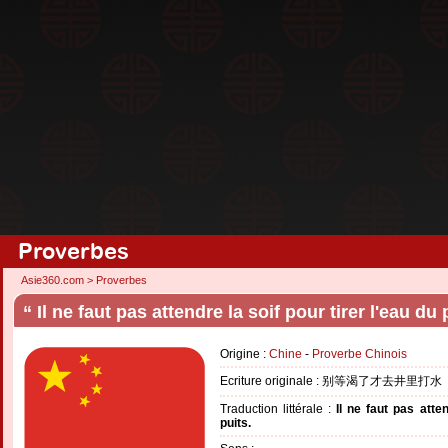
Proverbes
Asie360.com
>
Proverbes
“ Il ne faut pas attendre la soif pour tirer l'eau du 
Origine :
Chine
-
Proverbe Chinois
Ecriture originale : 别等渴了才去井里打水
Traduction littérale :
Il ne faut pas atten
puits.