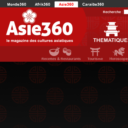
Monde360
Afrik360
Asie360
Caraibe360
Europe360
AmériqueLatine360
AmériqueDuNord360
Recherche :
Océanie360
Orient360
THEMATIQUE
Recettes & Restaurants
Tourisme
Horoscope