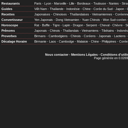
Restaurants
Paris
-
Lyon
-
Marseille
-
Lille
-
Bordeaux
-
Toulouse
-
Nantes
-
Stra
Guides
Viêt Nam
-
Thaïlande
-
Indonésie
-
Chine
-
Corée du Sud
-
Japon
-
Recettes
Japonaises
-
Chinoises
-
Thaïlandaises
-
Vietnamiennes
-
Coréenn
Convertisseur
Yen Japonais
-
Dong Vietnamien
-
Yuan Chinois
-
Won Sud-coréen
Horoscope
Rat
-
Buffle
-
Tigre
-
Lapin
-
Dragon
-
Serpent
-
Cheval
-
Chèvre
-
S
Prénoms
Japonais
-
Chinois
-
Thaïlandais
-
Vietnamiens
-
Tibétains
-
Indonés
Proverbes
Birmans
-
Cambodgiens
-
Chinois
-
Coréens
-
Japonais
-
Laotiens
Décalage Horaire
Birmanie
-
Laos
-
Cambodge
-
Malaisie
-
Chine
-
Philippines
-
Corée
Nous contacter
-
Mentions Légales
-
Conditions d'utili
Page générée en 0.0269