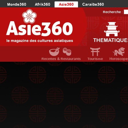
Monde360
Afrik360
Asie360
Caraibe360
Europe360
AmériqueLatine360
AmériqueDuNord360
Recherche :
Océanie360
Orient360
THEMATIQUE
Recettes & Restaurants
Tourisme
Horoscope