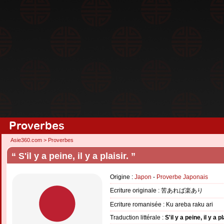
Proverbes
Asie360.com
>
Proverbes
“ S'il y a peine, il y a plaisir. ”
Origine :
Japon
-
Proverbe Japonais
Ecriture originale : 苦あれば楽あり
Ecriture romanisée : Ku areba raku ari
Traduction littérale :
S'il y a peine, il y a pl