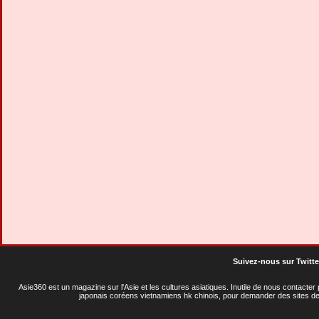
Suivez-nous sur Twitte
Asie360 est un magazine sur l'Asie et les cultures asiatiques
. Inutile de nous contacte
japonais coréens vietnamiens hk chinois, pour demander des sites de