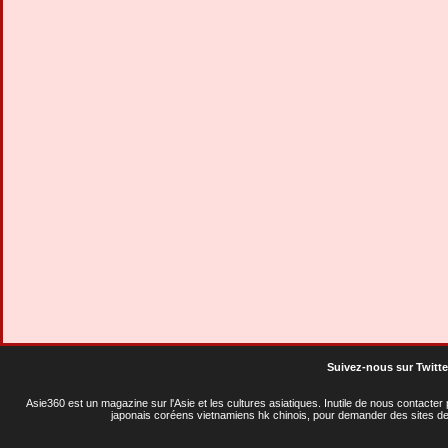
Suivez-nous sur Twitte
Asie360 est un magazine sur l'Asie et les cultures asiatiques
. Inutile de nous contacte
japonais coréens vietnamiens hk chinois, pour demander des sites de