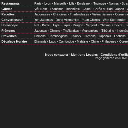
Restaurants
Paris
-
Lyon
-
Marseille
-
Lille
-
Bordeaux
-
Toulouse
-
Nantes
-
Stra
Guides
Viêt Nam
-
Thaïlande
-
Indonésie
-
Chine
-
Corée du Sud
-
Japon
-
Recettes
Japonaises
-
Chinoises
-
Thaïlandaises
-
Vietnamiennes
-
Coréenn
Convertisseur
Yen Japonais
-
Dong Vietnamien
-
Yuan Chinois
-
Won Sud-coréen
Horoscope
Rat
-
Buffle
-
Tigre
-
Lapin
-
Dragon
-
Serpent
-
Cheval
-
Chèvre
-
S
Prénoms
Japonais
-
Chinois
-
Thaïlandais
-
Vietnamiens
-
Tibétains
-
Indonés
Proverbes
Birmans
-
Cambodgiens
-
Chinois
-
Coréens
-
Japonais
-
Laotiens
Décalage Horaire
Birmanie
-
Laos
-
Cambodge
-
Malaisie
-
Chine
-
Philippines
-
Corée
Nous contacter
-
Mentions Légales
-
Conditions d'utili
Page générée en 0.028 