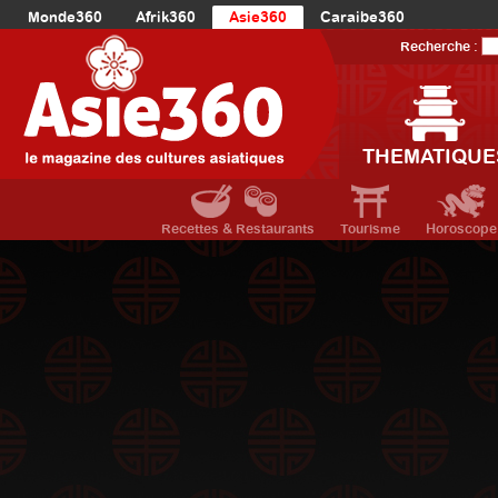
Monde360
Afrik360
Asie360
Caraibe360
Europe360
AmériqueLatine360
AmériqueDuNord360
Recherche :
Océanie360
Orient360
THEMATIQUE
Recettes & Restaurants
Tourisme
Horoscope