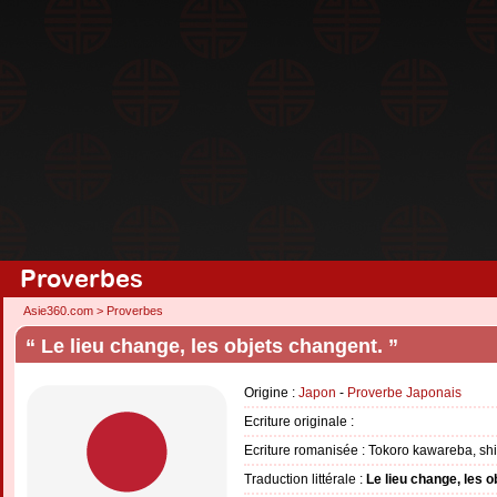
Proverbes
Asie360.com
>
Proverbes
“ Le lieu change, les objets changent. ”
Origine :
Japon
-
Proverbe Japonais
Ecriture originale :
Ecriture romanisée : Tokoro kawareba, sh
Traduction littérale :
Le lieu change, les o