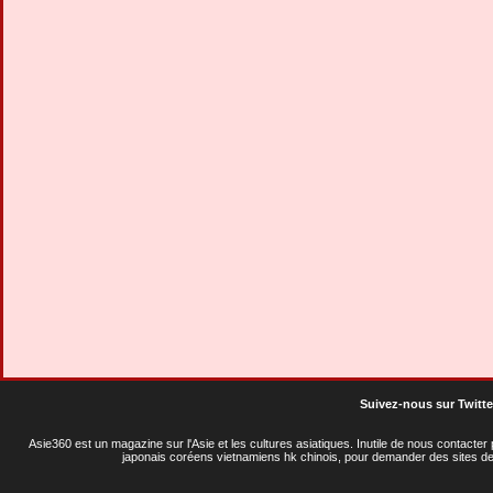
Suivez-nous sur Twitte
Asie360 est un magazine sur l'Asie et les cultures asiatiques
. Inutile de nous contacte
japonais coréens vietnamiens hk chinois, pour demander des sites de