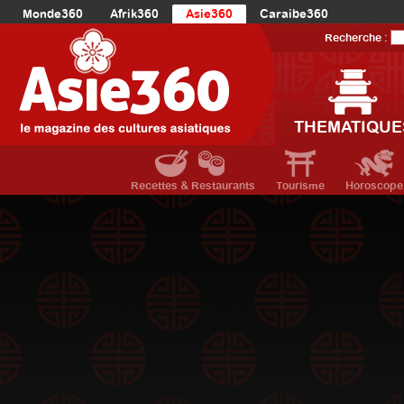
Monde360
Afrik360
Asie360
Caraibe360
Europe360
AmériqueLatine360
AmériqueDuNord360
Recherche :
Océanie360
Orient360
THEMATIQUE
Recettes & Restaurants
Tourisme
Horoscope