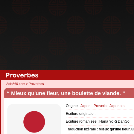
Proverbes
Asie360.com
>
Proverbes
“ Mieux qu'une fleur, une boulette de viande. ”
Origine :
Japon
-
Proverbe Japonais
Ecriture originale :
Ecriture romanisée : Hana YoRi DanGo
Traduction littérale :
Mieux qu'une fleur, u