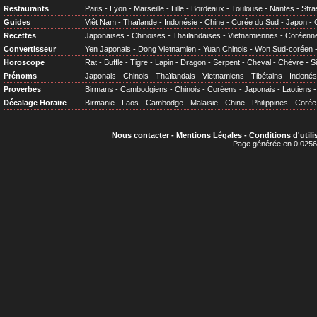
Restaurants
Paris
-
Lyon
-
Marseille
-
Lille
-
Bordeaux
-
Toulouse
-
Nantes
-
Stra
Guides
Viêt Nam
-
Thaïlande
-
Indonésie
-
Chine
-
Corée du Sud
-
Japon
-
Recettes
Japonaises
-
Chinoises
-
Thaïlandaises
-
Vietnamiennes
-
Coréenn
Convertisseur
Yen Japonais
-
Dong Vietnamien
-
Yuan Chinois
-
Won Sud-coréen
Horoscope
Rat
-
Buffle
-
Tigre
-
Lapin
-
Dragon
-
Serpent
-
Cheval
-
Chèvre
-
S
Prénoms
Japonais
-
Chinois
-
Thaïlandais
-
Vietnamiens
-
Tibétains
-
Indonés
Proverbes
Birmans
-
Cambodgiens
-
Chinois
-
Coréens
-
Japonais
-
Laotiens
Décalage Horaire
Birmanie
-
Laos
-
Cambodge
-
Malaisie
-
Chine
-
Philippines
-
Corée
Nous contacter
-
Mentions Légales
-
Conditions d'utili
Page générée en 0.0256