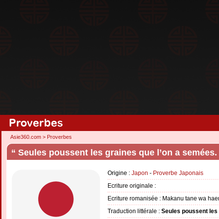
Proverbes
Asie360.com
>
Proverbes
“ Seules poussent les graines que l’on a semées.
Origine :
Japon
-
Proverbe Japonais
Ecriture originale :
Ecriture romanisée : Makanu tane wa ha
Traduction littérale :
Seules poussent les 