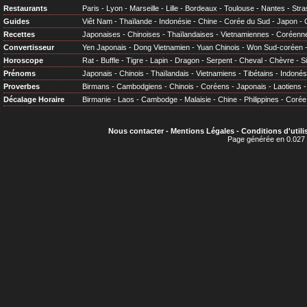
Restaurants
Paris
-
Lyon
-
Marseille
-
Lille
-
Bordeaux
-
Toulouse
-
Nantes
-
Stra
Guides
Viêt Nam
-
Thaïlande
-
Indonésie
-
Chine
-
Corée du Sud
-
Japon
-
Recettes
Japonaises
-
Chinoises
-
Thaïlandaises
-
Vietnamiennes
-
Coréenn
Convertisseur
Yen Japonais
-
Dong Vietnamien
-
Yuan Chinois
-
Won Sud-coréen
Horoscope
Rat
-
Buffle
-
Tigre
-
Lapin
-
Dragon
-
Serpent
-
Cheval
-
Chèvre
-
S
Prénoms
Japonais
-
Chinois
-
Thaïlandais
-
Vietnamiens
-
Tibétains
-
Indonés
Proverbes
Birmans
-
Cambodgiens
-
Chinois
-
Coréens
-
Japonais
-
Laotiens
Décalage Horaire
Birmanie
-
Laos
-
Cambodge
-
Malaisie
-
Chine
-
Philippines
-
Corée
Nous contacter
-
Mentions Légales
-
Conditions d'utili
Page générée en 0.027 