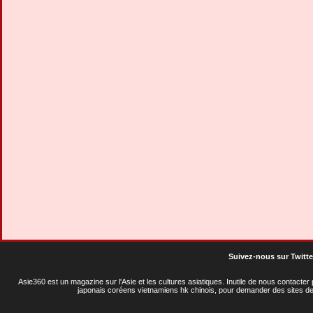
Suivez-nous sur Twitte
Asie360 est un magazine sur l'Asie et les cultures asiatiques
. Inutile de nous contacte
japonais coréens vietnamiens hk chinois, pour demander des sites de