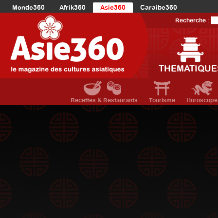
Monde360
Afrik360
Asie360
Caraibe360
Europe360
AmériqueLatine360
AmériqueDuNord360
Recherche :
Océanie360
Orient360
THEMATIQUE
Recettes & Restaurants
Tourisme
Horoscope