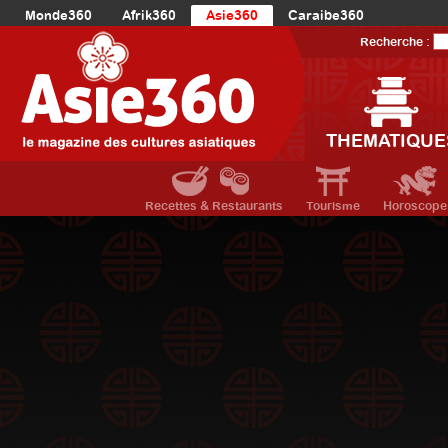
Monde360
Afrik360
Asie360
Caraibe360
Europe360
AmériqueLatine360
AmériqueDuNord360
Recherche :
Océanie360
Orient360
THEMATIQUE
Recettes & Restaurants
Tourisme
Horoscope