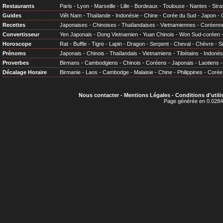
Restaurants
Paris
-
Lyon
-
Marseille
-
Lille
-
Bordeaux
-
Toulouse
-
Nantes
-
Stra
Guides
Viêt Nam
-
Thaïlande
-
Indonésie
-
Chine
-
Corée du Sud
-
Japon
-
Recettes
Japonaises
-
Chinoises
-
Thaïlandaises
-
Vietnamiennes
-
Coréenn
Convertisseur
Yen Japonais
-
Dong Vietnamien
-
Yuan Chinois
-
Won Sud-coréen
Horoscope
Rat
-
Buffle
-
Tigre
-
Lapin
-
Dragon
-
Serpent
-
Cheval
-
Chèvre
-
S
Prénoms
Japonais
-
Chinois
-
Thaïlandais
-
Vietnamiens
-
Tibétains
-
Indonés
Proverbes
Birmans
-
Cambodgiens
-
Chinois
-
Coréens
-
Japonais
-
Laotiens
Décalage Horaire
Birmanie
-
Laos
-
Cambodge
-
Malaisie
-
Chine
-
Philippines
-
Corée
Nous contacter
-
Mentions Légales
-
Conditions d'utili
Page générée en 0.0284