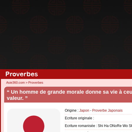
Proverbes
Asie360.com
>
Proverbes
“ Un homme de grande morale donne sa vie à ceu
valeur. ”
Origine :
Japon
-
Proverbe Japonais
Ecriture originale :
Ecriture romanisée : Shi Ha ONoRe Wo 