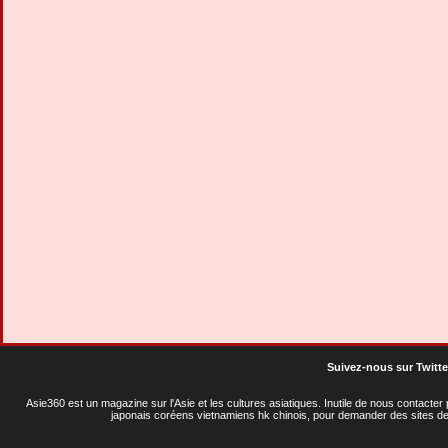
Suivez-nous sur Twitte
Asie360 est un magazine sur l'Asie et les cultures asiatiques
. Inutile de nous contacte
japonais coréens vietnamiens hk chinois, pour demander des sites de