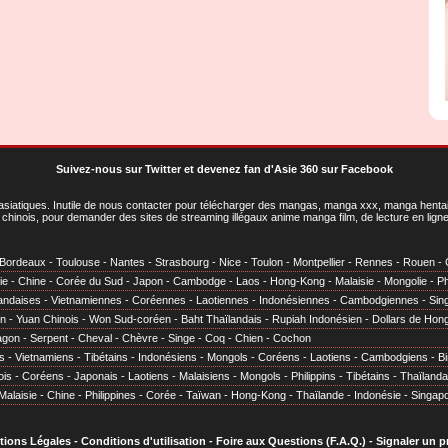
Suivez-nous sur Twitter
et
devenez fan d'Asie 360 sur Facebook
asiatiques
. Inutile de nous contacter pour télécharger des mangas, manga xxx, manga hentai,
chinois, pour demander des sites de streaming illégaux anime manga film, de lecture en li
Bordeaux
-
Toulouse
-
Nantes
-
Strasbourg
-
Nice
-
Toulon
-
Montpellier
-
Rennes
-
Rouen
-
ie
-
Chine
-
Corée du Sud
-
Japon
-
Cambodge
-
Laos
-
Hong-Kong
-
Malaisie
-
Mongolie
-
Ph
andaises
-
Vietnamiennes
-
Coréennes
-
Laotiennes
-
Indonésiennes
-
Cambodgiennes
-
Sin
en
-
Yuan Chinois
-
Won Sud-coréen
-
Baht Thaïlandais
-
Rupiah Indonésien
-
Dollars de Hon
agon
-
Serpent
-
Cheval
-
Chèvre
-
Singe
-
Coq
-
Chien
-
Cochon
s
-
Vietnamiens
-
Tibétains
-
Indonésiens
-
Mongols
-
Coréens
-
Laotiens
-
Cambodgiens
-
B
ois
-
Coréens
-
Japonais
-
Laotiens
-
Malaisiens
-
Mongols
-
Philippins
-
Tibétains
-
Thaïlanda
Malaisie
-
Chine
-
Philippines
-
Corée
-
Taïwan
-
Hong-Kong
-
Thaïlande
-
Indonésie
-
Singap
tions Légales
-
Conditions d'utilisation
-
Foire aux Questions (F.A.Q.)
-
Signaler un 