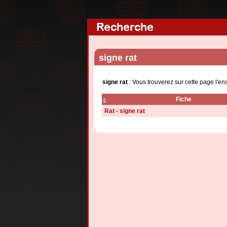
Recherche
signe rat
signe rat
: Vous trouverez sur cette page l'e
Fiche
Rat - signe rat