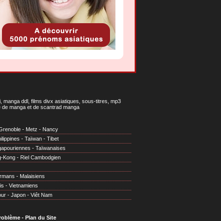
 manga ddl, films divx asiatiques, sous-titres, mp3
gne de manga et de scantrad manga
Grenoble
-
Metz
-
Nancy
ilippines
-
Taïwan
-
Tibet
gapouriennes
-
Taïwanaises
g-Kong
-
Riel Cambodgien
irmans
-
Malaisiens
is
-
Vietnamiens
our
-
Japon
-
Viêt Nam
problème
-
Plan du Site