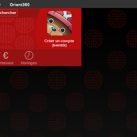
0
Orient360
Créer un compte
(bientôt)
rtisseur
Horloges