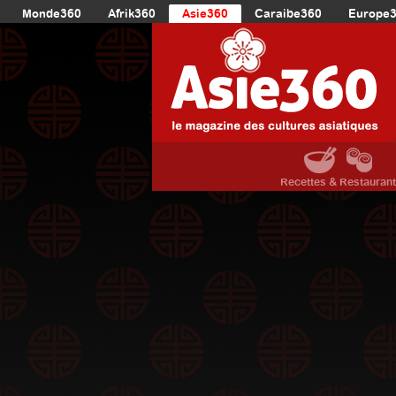
Monde360
Afrik360
Asie360
Caraibe360
Europe
Recettes & Restauran