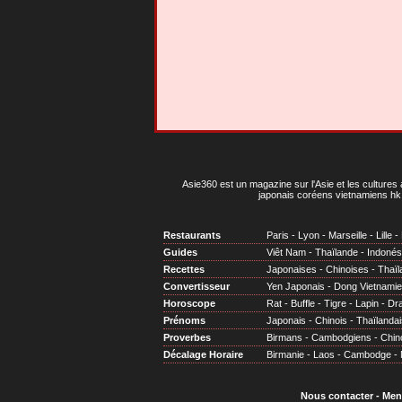
Asie360 est un magazine sur l'Asie et les cultures 
japonais coréens vietnamiens hk 
Restaurants
Paris
-
Lyon
-
Marseille
-
Lille
-
Guides
Viêt Nam
-
Thaïlande
-
Indonés
Recettes
Japonaises
-
Chinoises
-
Thaïl
Convertisseur
Yen Japonais
-
Dong Vietnami
Horoscope
Rat
-
Buffle
-
Tigre
-
Lapin
-
Dr
Prénoms
Japonais
-
Chinois
-
Thaïlandai
Proverbes
Birmans
-
Cambodgiens
-
Chin
Décalage Horaire
Birmanie
-
Laos
-
Cambodge
-
Nous contacter
-
Men