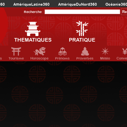
360
AmériqueLatine360
AmériqueDuNord360
Océanie36
Recherche :
THEMATIQUES
PRATIQUE
ts
Tourisme
Horoscope
Prénoms
Proverbes
Météo
Conve