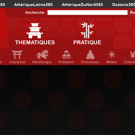
360
AmériqueLatine360
AmériqueDuNord360
Océanie36
Recherche :
THEMATIQUES
PRATIQUE
ts
Tourisme
Horoscope
Prénoms
Proverbes
Météo
Conve