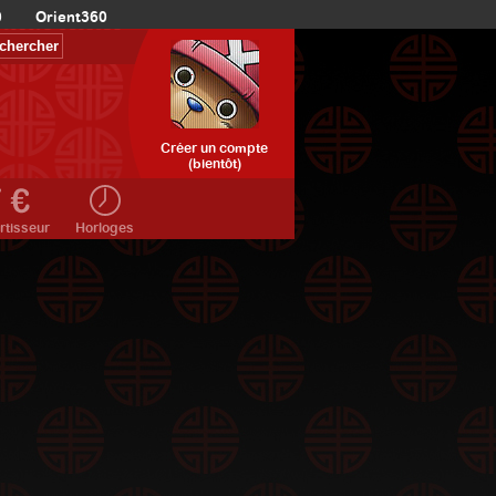
0
Orient360
Créer un compte
(bientôt)
rtisseur
Horloges