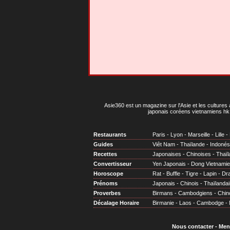
Asie360 est un magazine sur l'Asie et les cultures 
japonais coréens vietnamiens hk 
Restaurants
Paris
-
Lyon
-
Marseille
-
Lille
-
Guides
Viêt Nam
-
Thaïlande
-
Indonés
Recettes
Japonaises
-
Chinoises
-
Thaïl
Convertisseur
Yen Japonais
-
Dong Vietnami
Horoscope
Rat
-
Buffle
-
Tigre
-
Lapin
-
Dr
Prénoms
Japonais
-
Chinois
-
Thaïlandai
Proverbes
Birmans
-
Cambodgiens
-
Chin
Décalage Horaire
Birmanie
-
Laos
-
Cambodge
-
Nous contacter
-
Men