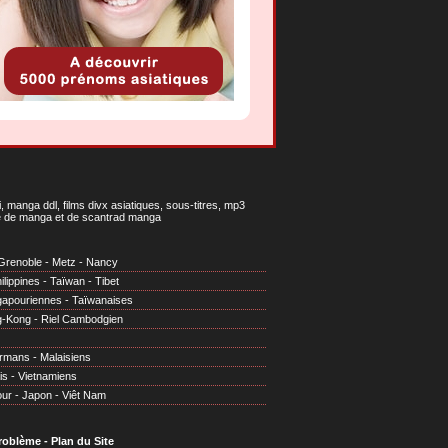
 manga ddl, films divx asiatiques, sous-titres, mp3
gne de manga et de scantrad manga
Grenoble
-
Metz
-
Nancy
ilippines
-
Taïwan
-
Tibet
gapouriennes
-
Taïwanaises
g-Kong
-
Riel Cambodgien
irmans
-
Malaisiens
is
-
Vietnamiens
our
-
Japon
-
Viêt Nam
problème
-
Plan du Site