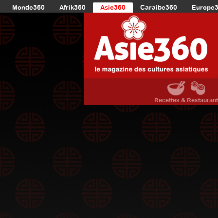
Monde360
Afrik360
Asie360
Caraibe360
Europe
Recettes & Restauran