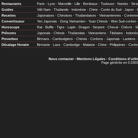
Restaurants
Paris
-
Lyon
-
Marseille
-
Lille
-
Bordeaux
-
Toulouse
-
Nantes
-
Stra
Guides
Viêt Nam
-
Thaïlande
-
Indonésie
-
Chine
-
Corée du Sud
-
Japon
-
Recettes
Japonaises
-
Chinoises
-
Thaïlandaises
-
Vietnamiennes
-
Coréenn
Convertisseur
Yen Japonais
-
Dong Vietnamien
-
Yuan Chinois
-
Won Sud-coréen
Horoscope
Rat
-
Buffle
-
Tigre
-
Lapin
-
Dragon
-
Serpent
-
Cheval
-
Chèvre
-
S
Prénoms
Japonais
-
Chinois
-
Thaïlandais
-
Vietnamiens
-
Tibétains
-
Indonés
Proverbes
Birmans
-
Cambodgiens
-
Chinois
-
Coréens
-
Japonais
-
Laotiens
Décalage Horaire
Birmanie
-
Laos
-
Cambodge
-
Malaisie
-
Chine
-
Philippines
-
Corée
Nous contacter
-
Mentions Légales
-
Conditions d'utili
Page générée en 0.0303