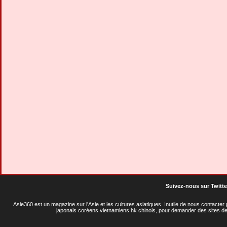
Suivez-nous sur Twitte
Asie360 est un magazine sur l'Asie et les cultures asiatiques
. Inutile de nous contacte
japonais coréens vietnamiens hk chinois, pour demander des sites de