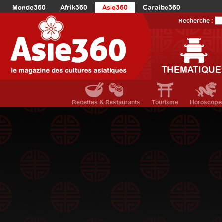
Monde360
Afrik360
Asie360
Caraibe360
Europe360
AmériqueLatine360
AmériqueDuNord360
Recherche :
Océanie360
Orient360
THEMATIQUE
Recettes & Restaurants
Tourisme
Horoscope