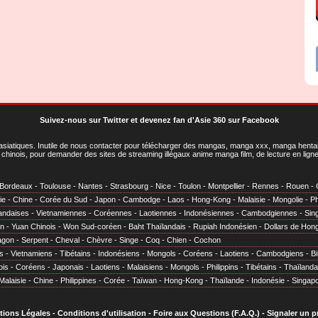
Suivez-nous sur Twitter
et
devenez fan d'Asie 360 sur Facebook
asiatiques
. Inutile de nous contacter pour télécharger des mangas, manga xxx, manga hentai,
chinois, pour demander des sites de streaming illégaux anime manga film, de lecture en li
Bordeaux
-
Toulouse
-
Nantes
-
Strasbourg
-
Nice
-
Toulon
-
Montpellier
-
Rennes
-
Rouen
-
ie
-
Chine
-
Corée du Sud
-
Japon
-
Cambodge
-
Laos
-
Hong-Kong
-
Malaisie
-
Mongolie
-
Ph
andaises
-
Vietnamiennes
-
Coréennes
-
Laotiennes
-
Indonésiennes
-
Cambodgiennes
-
Sin
en
-
Yuan Chinois
-
Won Sud-coréen
-
Baht Thaïlandais
-
Rupiah Indonésien
-
Dollars de Hon
agon
-
Serpent
-
Cheval
-
Chèvre
-
Singe
-
Coq
-
Chien
-
Cochon
s
-
Vietnamiens
-
Tibétains
-
Indonésiens
-
Mongols
-
Coréens
-
Laotiens
-
Cambodgiens
-
B
ois
-
Coréens
-
Japonais
-
Laotiens
-
Malaisiens
-
Mongols
-
Philippins
-
Tibétains
-
Thaïlanda
Malaisie
-
Chine
-
Philippines
-
Corée
-
Taïwan
-
Hong-Kong
-
Thaïlande
-
Indonésie
-
Singap
tions Légales
-
Conditions d'utilisation
-
Foire aux Questions (F.A.Q.)
-
Signaler un 