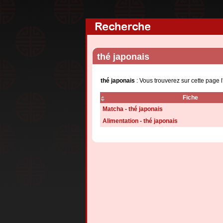
Recherche
thé japonais
thé japonais
: Vous trouverez sur cette page 
Fiche
Matcha - thé japonais
Alimentation - thé japonais