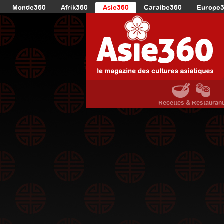
Monde360
Afrik360
Asie360
Caraibe360
Europe
Recettes & Restauran