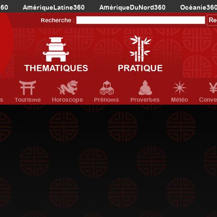
360
AmériqueLatine360
AmériqueDuNord360
Océanie36
Recherche :
THEMATIQUES
PRATIQUE
ts
Tourisme
Horoscope
Prénoms
Proverbes
Météo
Conve