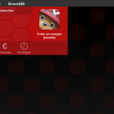
0
Orient360
Créer un compte
(bientôt)
rtisseur
Horloges