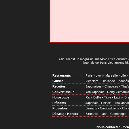
Asie360 est un magazine sur l'Asie et les cultures 
japonais coréens vietnamiens hk 
Restaurants
Paris
-
Lyon
-
Marseille
-
Lille
-
Guides
Viêt Nam
-
Thaïlande
-
Indonés
Recettes
Japonaises
-
Chinoises
-
Thaïl
Convertisseur
Yen Japonais
-
Dong Vietnami
Horoscope
Rat
-
Buffle
-
Tigre
-
Lapin
-
Dr
Prénoms
Japonais
-
Chinois
-
Thaïlandai
Proverbes
Birmans
-
Cambodgiens
-
Chin
Décalage Horaire
Birmanie
-
Laos
-
Cambodge
-
Nous contacter
-
Men