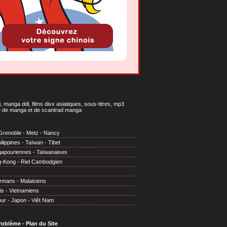
 manga ddl, films divx asiatiques, sous-titres, mp3
gne de manga et de scantrad manga
Grenoble
-
Metz
-
Nancy
ilippines
-
Taïwan
-
Tibet
gapouriennes
-
Taïwanaises
g-Kong
-
Riel Cambodgien
irmans
-
Malaisiens
is
-
Vietnamiens
our
-
Japon
-
Viêt Nam
problème
-
Plan du Site