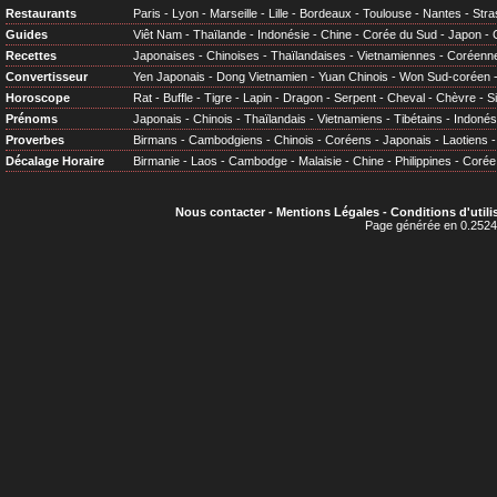
Restaurants
Paris
-
Lyon
-
Marseille
-
Lille
-
Bordeaux
-
Toulouse
-
Nantes
-
Stra
Guides
Viêt Nam
-
Thaïlande
-
Indonésie
-
Chine
-
Corée du Sud
-
Japon
-
Recettes
Japonaises
-
Chinoises
-
Thaïlandaises
-
Vietnamiennes
-
Coréenn
Convertisseur
Yen Japonais
-
Dong Vietnamien
-
Yuan Chinois
-
Won Sud-coréen
Horoscope
Rat
-
Buffle
-
Tigre
-
Lapin
-
Dragon
-
Serpent
-
Cheval
-
Chèvre
-
S
Prénoms
Japonais
-
Chinois
-
Thaïlandais
-
Vietnamiens
-
Tibétains
-
Indonés
Proverbes
Birmans
-
Cambodgiens
-
Chinois
-
Coréens
-
Japonais
-
Laotiens
Décalage Horaire
Birmanie
-
Laos
-
Cambodge
-
Malaisie
-
Chine
-
Philippines
-
Corée
Nous contacter
-
Mentions Légales
-
Conditions d'utili
Page générée en 0.2524