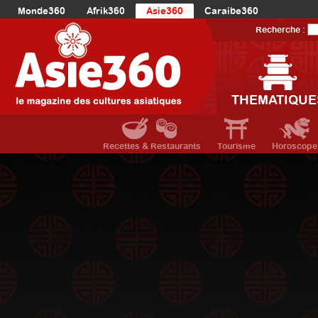
Monde360
Afrik360
Asie360
Caraibe360
Europe360
AmériqueLatine360
AmériqueDuNord360
Recherche :
Océanie360
Orient360
THEMATIQUE
Recettes & Restaurants
Tourisme
Horoscope