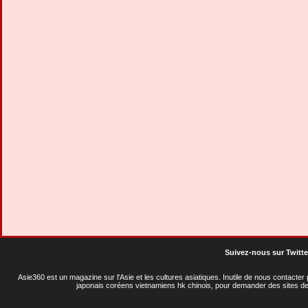
Suivez-nous sur Twitte
Asie360 est un magazine sur l'Asie et les cultures asiatiques
. Inutile de nous contacte
japonais coréens vietnamiens hk chinois, pour demander des sites de